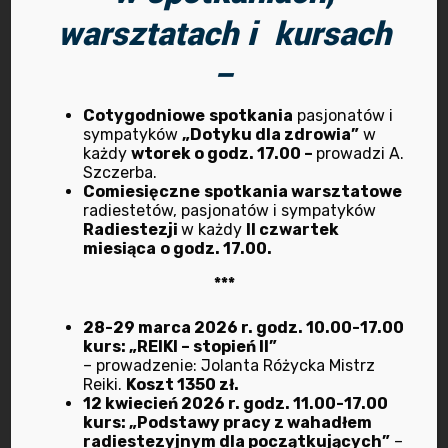
warsztatach i kursach
–
10 listopada 2022
Wydarzenia
Cotygodniowe
spotkania
pasjonatów i
sympatyków
„Dotyku dla zdrowia”
w
Zapraszamy w środę 23
każdy
wtorek o godz. 17.00 –
prowadzi A.
Szczerba.
listopada br. o godz.18.00 na
Comiesięczne
spotkania warsztatowe
radiestetów, pasjonatów i sympatyków
Relaksację z Dźwiękoterapią
Radiestezji
w każdy
II czwartek
– kamertonowy koncert
miesiąca
o godz. 17.00.
terapeutyczny, który
***
poprowadzi Anna Żbik.
28-29 marca 2026 r. godz. 10.00-17.00
kurs: „REIKI – stopień II”
– prowadzenie: Jolanta Różycka Mistrz
Zapraszamy w środę 23 listopada br. o
Reiki.
Koszt 1350 zł.
godz.18.00 do Stowarzyszenia BIORAD na
12 kwiecień 2026 r. godz. 11.00-17.00
kurs: „Podstawy pracy z wahadłem
Relaksację z Dźwiękoterapią –
radiestezyjnym dla początkujących”
–