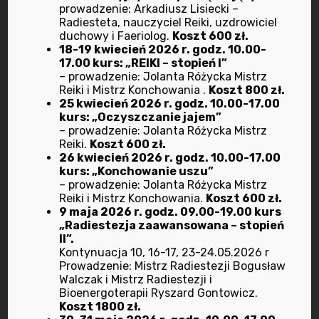
kamertonowy koncert terapeutyczny,
prowadzenie: Arkadiusz Lisiecki –
który poprowadzi Anna Żbik.Wstęp 40 zł.
Radiesteta, nauczyciel Reiki, uzdrowiciel
duchowy i Faeriolog.
Koszt 600 zł.
Czas trwania koncertu 90-120 minut.
18-19 kwiecień 2026 r. godz. 10.00-
„Kamertony to klucze do podświadomości,
17.00 kurs: „REIKI – stopień I”
– prowadzenie: Jolanta Różycka Mistrz
zdrowia i lepszego życia”. (Celeste)…
Reiki i Mistrz Konchowania .
Koszt 800 zł.
25 kwiecień 2026 r. godz. 10.00-17.00
kurs: „Oczyszczanie jajem”
Zobacz więcej
– prowadzenie: Jolanta Różycka Mistrz
Reiki.
Koszt 600 zł.
26 kwiecień 2026 r. godz. 10.00-17.00
kurs: „Konchowanie uszu”
– prowadzenie: Jolanta Różycka Mistrz
Reiki i Mistrz Konchowania.
Koszt 600 zł.
9 maja 2026 r. godz. 09.00-19.00 kurs
Wyszukaj
„Radiestezja zaawansowana – stopień
II”.
Kontynuacja 10, 16-17, 23-24.05.2026 r
Prowadzenie: Mistrz Radiestezji Bogusław
Walczak i Mistrz Radiestezji i
Bioenergoterapii Ryszard Gontowicz.
Koszt 1800 zł.