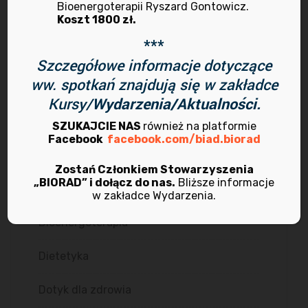
Program marzec – sierpień 2025
Bioenergoterapii Ryszard Gontowicz.
7 marca 2025
Koszt 1800 zł.
***
Dołącz do nas.
Szczegółowe informacje dotyczące
1 października 2024
ww. spotkań znajdują się w zakładce
Kursy/
Wydarzenia/Aktualności.
SZUKAJCIE NAS
również na platformie
Facebook
facebook.com/biad.biorad
Zostań Członkiem Stowarzyszenia
Kategorie
„BIORAD” i dołącz do nas.
Bliższe informacje
w zakładce Wydarzenia.
Bioenergoterapia
Dietetyka
Dotyk dla zdrowia