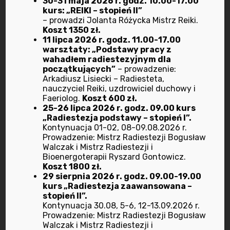
30-31 maja 2026 r. godz. 10.00-17.00
kurs: „REIKI – stopień II”
– prowadzi Jolanta Różycka Mistrz Reiki.
Koszt 1350 zł.
Ostatnio dodane
11 lipca 2026 r. godz. 11.00-17.00
warsztaty: „Podstawy pracy z
wahadłem radiestezyjnym dla
początkujących”
– prowadzenie:
Apel do Członków i
Arkadiusz Lisiecki – Radiesteta,
Sympatyków
nauczyciel Reiki, uzdrowiciel duchowy i
Faeriolog.
Koszt 600 zł.
1 marca 2021
25-26 lipca 2026 r. godz. 09.00 kurs
„Radiestezja podstawy – stopień I”.
Praktyczna
Kontynuacja 01-02, 08-09.08.2026 r.
Prowadzenie: Mistrz Radiestezji Bogusław
bioenergoterapia
Walczak i Mistrz Radiestezji i
11 maja 2020
Bioenergoterapii Ryszard Gontowicz.
Koszt 1800 zł.
29 sierpnia 2026 r. godz. 09.00-19.00
Program działalności na
kurs „Radiestezja zaawansowana –
Kwiecień –
stopień II”.
Kontynuacja 30.08, 5-6, 12-13.09.2026 r.
8 kwietnia 2026
Prowadzenie: Mistrz Radiestezji Bogusław
Walczak i Mistrz Radiestezji i