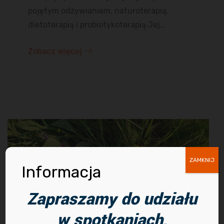
pojętym odżywianiem, naturoterapią,
dietoterapią i probiotykoterapią.Jej…
Zobacz więcej
ZAMKNIJ
Informacja
Zapraszamy do udziału
w spotkaniach,