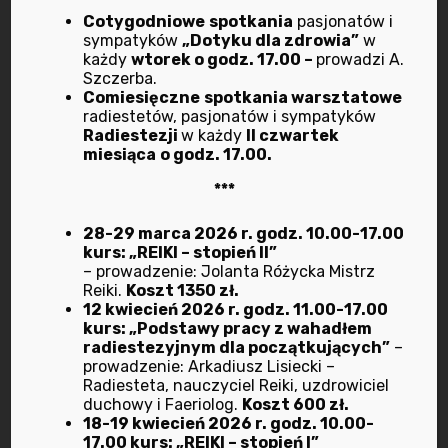
Cotygodniowe
spotkania
pasjonatów i
sympatyków
„Dotyku dla zdrowia”
w
każdy
wtorek o godz. 17.00 –
prowadzi A.
Szczerba.
Comiesięczne
spotkania warsztatowe
radiestetów, pasjonatów i sympatyków
Wyszukaj
Radiestezji
w każdy
II czwartek
miesiąca
o godz. 17.00.
***
28-29 marca 2026 r. godz. 10.00-17.00
kurs: „REIKI – stopień II”
– prowadzenie: Jolanta Różycka Mistrz
Reiki.
Koszt 1350 zł.
12 kwiecień 2026 r. godz. 11.00-17.00
kurs: „Podstawy pracy z wahadłem
Ostatnio dodane
radiestezyjnym dla początkujących”
–
prowadzenie: Arkadiusz Lisiecki –
Radiesteta, nauczyciel Reiki, uzdrowiciel
duchowy i Faeriolog.
Koszt 600 zł.
Apel do Członków i
18-19 kwiecień 2026 r. godz. 10.00-
Sympatyków
17.00 kurs: „REIKI – stopień I”