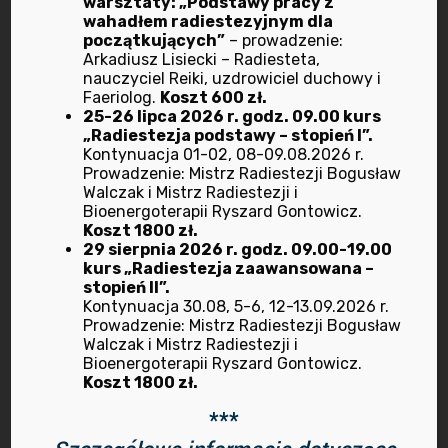
warsztaty: „Podstawy pracy z
wahadłem radiestezyjnym dla
początkujących”
– prowadzenie:
Kategorie
Arkadiusz Lisiecki – Radiesteta,
nauczyciel Reiki, uzdrowiciel duchowy i
Faeriolog.
Koszt 600 zł.
25-26 lipca 2026 r. godz. 09.00 kurs
Bioenergoterapia
„Radiestezja podstawy – stopień I”.
Kontynuacja 01-02, 08-09.08.2026 r.
Prowadzenie: Mistrz Radiestezji Bogusław
Dietetyka
Walczak i Mistrz Radiestezji i
Bioenergoterapii Ryszard Gontowicz.
Koszt 1800 zł.
Dotyk dla zdrowia
29 sierpnia 2026 r. godz. 09.00-19.00
kurs „Radiestezja zaawansowana –
Kursy i szkolenia
stopień II”.
Kontynuacja 30.08, 5-6, 12-13.09.2026 r.
Prowadzenie: Mistrz Radiestezji Bogusław
Ludzie bioradu
Walczak i Mistrz Radiestezji i
Bioenergoterapii Ryszard Gontowicz.
My w mediach
Koszt 1800 zł.
***
O nas