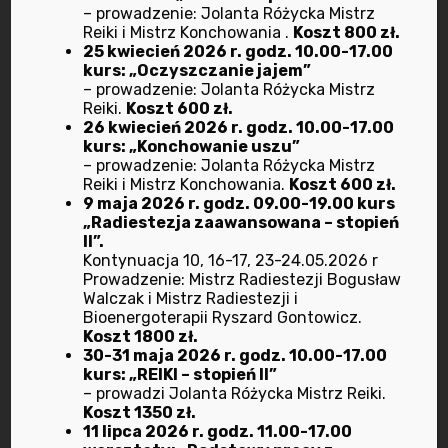
1 marca 2021
– prowadzenie: Jolanta Różycka Mistrz
Reiki i Mistrz Konchowania .
Koszt 800 zł.
25 kwiecień 2026 r. godz. 10.00-17.00
Praktyczna
kurs: „Oczyszczanie jajem”
bioenergoterapia
– prowadzenie: Jolanta Różycka Mistrz
Reiki.
Koszt 600 zł.
11 maja 2020
26 kwiecień 2026 r. godz. 10.00-17.00
kurs: „Konchowanie uszu”
Program działalności na
– prowadzenie: Jolanta Różycka Mistrz
Reiki i Mistrz Konchowania.
Koszt 600 zł.
Kwiecień –
9 maja 2026 r. godz. 09.00-19.00 kurs
8 kwietnia 2026
„Radiestezja zaawansowana – stopień
II”.
Program marzec – sierpień 2025
Kontynuacja 10, 16-17, 23-24.05.2026 r
Prowadzenie: Mistrz Radiestezji Bogusław
7 marca 2025
Walczak i Mistrz Radiestezji i
Bioenergoterapii Ryszard Gontowicz.
Dołącz do nas.
Koszt 1800 zł.
30-31 maja 2026 r. godz. 10.00-17.00
1 października 2024
kurs: „REIKI – stopień II”
– prowadzi Jolanta Różycka Mistrz Reiki.
Koszt 1350 zł.
11 lipca 2026 r. godz. 11.00-17.00