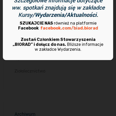
Szczegółowe informacje dotyczące
ww. spotkań znajdują się w zakładce
Radiestezja
Kursy/
Wydarzenia/Aktualności.
Rekrutacja
SZUKAJCIE NAS
również na platformie
Facebook
facebook.com/biad.biorad
Terapie anielskie
Zostań Członkiem Stowarzyszenia
„BIORAD” i dołącz do nas.
Bliższe informacje
Terapie manualne
w zakładce Wydarzenia.
Wydarzenia
Ziołolecznictwo
Archiwum