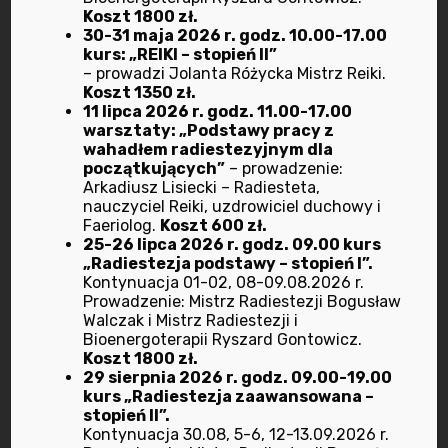
Radiestezja - kurs zawodowy
Koszt 1800 zł.
(stopień II)
30-31 maja 2026 r. godz. 10.00-17.00
kurs: „REIKI – stopień II”
– prowadzi Jolanta Różycka Mistrz Reiki.
Koszt 1350 zł.
którego ukończenie pozwala na przystąpienie do
11 lipca 2026 r. godz. 11.00-17.00
zdania egzaminu na stopień czeladnika w zawodzie
warsztaty: „Podstawy pracy z
radiestety – łącznie 6 kolejnych spotkań
wahadłem radiestezyjnym dla
początkujących”
– prowadzenie:
weekendowych (120 godzin lekcyjnych).
Arkadiusz Lisiecki – Radiesteta,
Przeznaczony jest dla osób zainteresowanych
nauczyciel Reiki, uzdrowiciel duchowy i
Faeriolog.
Koszt 600 zł.
profesjonalną działalnością, w tym uzyskaniem
25-26 lipca 2026 r. godz. 09.00 kurs
dyplomu czeladniczego w zawodzie radiesteta.
„Radiestezja podstawy – stopień I”.
Kontynuacja 01-02, 08-09.08.2026 r.
Wiedza zdobyta na kursie pozwala przygotować się
Prowadzenie: Mistrz Radiestezji Bogusław
do egzaminu czeladniczego.
Walczak i Mistrz Radiestezji i
Bioenergoterapii Ryszard Gontowicz.
Koszt 1800 zł.
I część kursu :
Radiestezja – podstawy
(stopień I)
29 sierpnia 2026 r. godz. 09.00-19.00
kurs „Radiestezja zaawansowana –
stopień II”.
II część kursu:
Radiestezja –
zawodowa
– dla
Kontynuacja 30.08, 5-6, 12-13.09.2026 r.