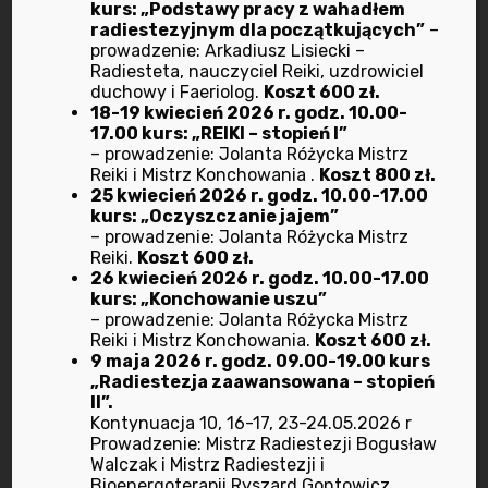
oraz
Ryszarda Gontowicza
kurs: „Podstawy pracy z wahadłem
radiestezyjnym dla początkujących”
–
Mistrza Radiestezji i
prowadzenie: Arkadiusz Lisiecki –
Bioenergoterapii w godzinach od
Radiesteta, nauczyciel Reiki, uzdrowiciel
9:00 do 18:00.
duchowy i Faeriolog.
Koszt 600 zł.
18-19 kwiecień 2026 r. godz. 10.00-
Zajęcia odbywają się w siedzibie
17.00 kurs: „REIKI – stopień I”
– prowadzenie: Jolanta Różycka Mistrz
Stowarzyszenia.
Reiki i Mistrz Konchowania .
Koszt 800 zł.
25 kwiecień 2026 r. godz. 10.00-17.00
kurs: „Oczyszczanie jajem”
– prowadzenie: Jolanta Różycka Mistrz
Terminy kursów
Reiki.
Koszt 600 zł.
26 kwiecień 2026 r. godz. 10.00-17.00
kurs: „Konchowanie uszu”
Jak się zapisać?
– prowadzenie: Jolanta Różycka Mistrz
Reiki i Mistrz Konchowania.
Koszt 600 zł.
9 maja 2026 r. godz. 09.00-19.00 kurs
Ile kosztuje kurs?
„Radiestezja zaawansowana – stopień
II”.
Kontynuacja 10, 16-17, 23-24.05.2026 r
Prowadzenie: Mistrz Radiestezji Bogusław
Walczak i Mistrz Radiestezji i
Bioenergoterapii Ryszard Gontowicz.