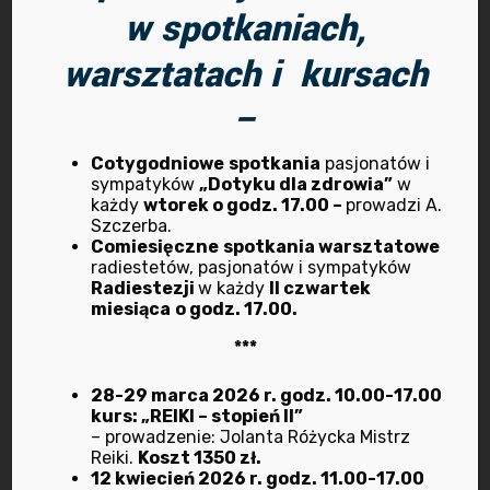
Prawa w radiestezji: prawo cienia, prawo
w spotkaniach,
sympatii, prawo biskupa, prawo serii – ćwiczenia
warsztatach i kursach
praktyczne.
Skale pomiarowe w radiestezji. Biometry i
–
diagramy – rodzaje, pomiary. Sprawdzanie
wyników biometrem. Praktyka radiestezyjna z
Cotygodniowe
spotkania
pasjonatów i
sympatyków
„Dotyku dla zdrowia”
w
biometrami.
każdy
wtorek o godz. 17.00 –
prowadzi A.
Źródła promieniowania radiestezyjnego i wpływ
Szczerba.
Comiesięczne
spotkania warsztatowe
tego promieniowania na organizmy żywe i
radiestetów, pasjonatów i sympatyków
materię nieożywioną.
Radiestezji
w każdy
II czwartek
miesiąca
o godz. 17.00.
***
Kto prowadzi?
28-29 marca 2026 r. godz. 10.00-17.00
kurs: „REIKI – stopień II”
– prowadzenie: Jolanta Różycka Mistrz
Prowadzony przez
Bogusława
Reiki.
Koszt 1350 zł.
Walczaka
Mistrza Radiestezji
12 kwiecień 2026 r. godz. 11.00-17.00