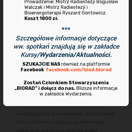
zaawansowanych (stopień II)
Prowadzenie: Mistrz Radiestezji Bogusław
Walczak i Mistrz Radiestezji i
Bioenergoterapii Ryszard Gontowicz.
Uczestnik uzyskuje certyfikat ukończenia kursu.
Koszt 1800 zł.
***
Wybrane zagadnienia jakie będą omawiane na kursie
Szczegółowe informacje dotyczące
Radiestezja – zawodowa
– dla zaawansowanych:
ww. spotkań znajdują się w zakładce
Kursy/
Wydarzenia/Aktualności.
Wahadło uniwersalne – budowa i zasada
SZUKAJCIE NAS
również na platformie
działania. Posługiwanie się wahadłem
Facebook
facebook.com/biad.biorad
uniwersalnym – ćwiczenia praktyczne.
Zastosowanie wahadła uniwersalnego w terapii
Zostań Członkiem Stowarzyszenia
„BIORAD” i dołącz do nas.
Bliższe informacje
– przekaz energetyczny bezpośrednio na
w zakładce Wydarzenia.
człowieka, na odległość i poprzez zdjęcie.
Prowadzenie pomiarów w terenie i ocena
występujących promieniowań. Wyznaczenie
stref o różnym natężeniu promieniowań,
wskazanie miejsca na budowę domu.