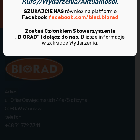
Kursy/
Wydarzenia/Aktualności.
Skontaktuj się z nami!
SZUKAJCIE NAS
również na platformie
Facebook
facebook.com/biad.biorad
Zostań Członkiem Stowarzyszenia
„BIORAD” i dołącz do nas.
Bliższe informacje
w zakładce Wydarzenia.
Adres:
ul. Ofiar Oświęcimskich 44a/8 oficyna
50-059 Wrocław
telefon:
+48 71 372 37 11