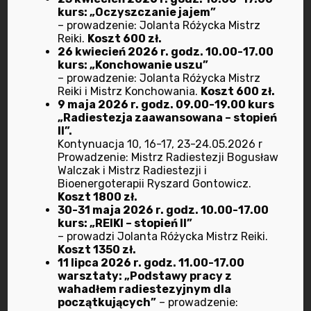
kurs: „Oczyszczanie jajem”
Warsztaty Energie Natury: Żywioły, Duchy
– prowadzenie: Jolanta Różycka Mistrz
Natury,Dusze Drzew, Kąpiel Leśna,
Reiki.
Koszt 600 zł.
26 kwiecień 2026 r. godz. 10.00-17.00
Sylwanoterapia
kurs: „Konchowanie uszu”
Warsztaty czakroterapeutyczne
– prowadzenie: Jolanta Różycka Mistrz
Reiki i Mistrz Konchowania.
Koszt 600 zł.
Medytacje czakroterapia w kręgu
9 maja 2026 r. godz. 09.00-19.00 kurs
Rytuały na zamówienie – tylko pozytywne
„Radiestezja zaawansowana – stopień
II”.
Kontynuacja 10, 16-17, 23-24.05.2026 r
Jego strony internetowe:
Prowadzenie: Mistrz Radiestezji Bogusław
http://www.oswiecenie.com
artykuły, wykłady
Walczak i Mistrz Radiestezji i
Bioenergoterapii Ryszard Gontowicz.
na youtube, usługi.
Koszt 1800 zł.
https://www.oswiecenie.com/terminarz.html
<-
30-31 maja 2026 r. godz. 10.00-17.00
kurs: „REIKI – stopień II”
terminarz kursów/warsztatów poza BIORAD.
– prowadzi Jolanta Różycka Mistrz Reiki.
http://www.faeriologia.pl
Koszt 1350 zł.
11 lipca 2026 r. godz. 11.00-17.00
warsztaty: „Podstawy pracy z
YouTube:
wahadłem radiestezyjnym dla
https://www.youtube.com/@ezogadka
początkujących”
– prowadzenie: