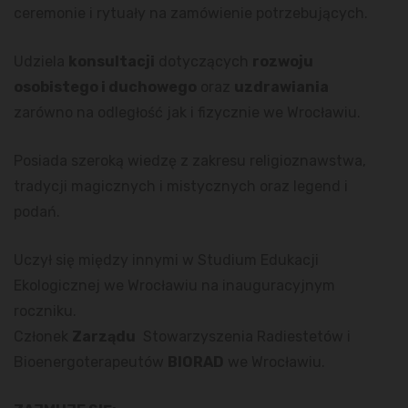
ceremonie i rytuały na zamówienie potrzebujących.
Udziela
konsultacji
dotyczących
rozwoju
osobistego i duchowego
oraz
uzdrawiania
zarówno na odległość jak i fizycznie we Wrocławiu.
Posiada szeroką wiedzę z zakresu religioznawstwa,
tradycji magicznych i mistycznych oraz legend i
podań.
Uczył się między innymi w Studium Edukacji
Ekologicznej we Wrocławiu na inauguracyjnym
roczniku.
Członek
Zarządu
Stowarzyszenia Radiestetów i
Bioenergoterapeutów
BIORAD
we Wrocławiu.