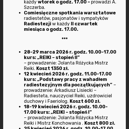
każdy
wtorek o godz. 17.00 –
prowadzi A.
Szczerba.
Oczyszczanie z negatywnych energii, ludzi,
Comiesięczne
spotkania warsztatowe
zwierząt i miejsc zamieszkania.
radiestetów, pasjonatów i sympatyków
Radiestezji
w każdy
II czwartek
Świecowanie i konchowanie uszu: metodą
miesiąca
o godz. 17.00.
Indian Hopi
***
Stawianie baniek lekarskich
Theta Healing
28-29 marca 2026 r. godz. 10.00-17.00
Scalanie zagubionych fragmentów Duszy.
kurs: „REIKI – stopień II”
– prowadzenie: Jolanta Różycka Mistrz
Usuwanie węzłów i krzyży karmicznych
Reiki.
Koszt 1350 zł.
Chromoterapia radiestezyjna
12 kwiecień 2026 r. godz. 11.00-17.00
kurs: „Podstawy pracy z wahadłem
Energetyczny masaż limfatyczny
radiestezyjnym dla początkujących”
–
Bioenergoterapia
prowadzenie: Arkadiusz Lisiecki –
Radiesteta, nauczyciel Reiki, uzdrowiciel
Uzdrawianie Duchowe
duchowy i Faeriolog.
Koszt 600 zł.
Konsultacje w zakresie rozwoju duchowego i
18-19 kwiecień 2026 r. godz. 10.00-
17.00 kurs: „REIKI – stopień I”
osobistego
– prowadzenie: Jolanta Różycka Mistrz
Karty Anielskie, Runy i inne wyrocznie wedle
Reiki i Mistrz Konchowania .
Koszt 800 zł.
25 kwiecień 2026 r. godz. 10.00-17.00
potrzeb klienta.