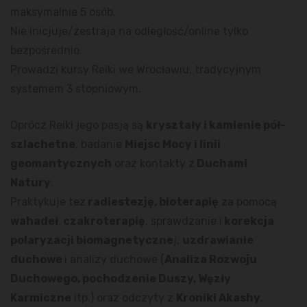
maksymalnie 5 osób.
Nie inicjuje/zestraja na odległość/online tylko
bezpośrednio.
Prowadzi kursy Reiki we Wrocławiu, tradycyjnym
systemem 3 stopniowym.
Oprócz Reiki jego pasją są
kryształy i kamienie pół-
szlachetne
, badanie
Miejsc Mocy i linii
geomantycznych
oraz kontakty z
Duchami
Natury
.
Praktykuje tez
radiestezję, bioterapię
za pomocą
wahadeł
,
czakroterapię
, sprawdzanie i
korekcja
polaryzacji biomagnetyczne
j,
uzdrawianie
duchowe
i analizy duchowe (
Analiza Rozwoju
Duchowego, pochodzenie Duszy, Węzły
Karmiczne
itp.) oraz odczyty z
Kroniki Akashy
,