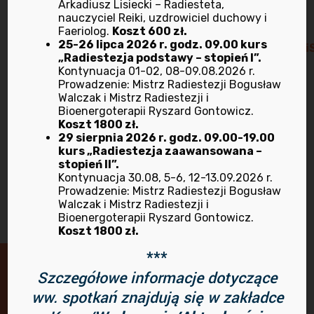
Arkadiusz Lisiecki – Radiesteta,
nauczyciel Reiki, uzdrowiciel duchowy i
Facebook:
Faeriolog.
Koszt 600 zł.
25-26 lipca 2026 r. godz. 09.00 kurs
https://www.facebook.com/ArkadiuszLisieckiReiki
„Radiestezja podstawy – stopień I”.
Kontynuacja 01-02, 08-09.08.2026 r.
Prowadzenie: Mistrz Radiestezji Bogusław
Kontakt:
tel.
603426717
w godzinach 10-17 od
Walczak i Mistrz Radiestezji i
poniedziałku do piątku
Bioenergoterapii Ryszard Gontowicz.
Email:
reiki@poczta.onet.pl
Koszt 1800 zł.
29 sierpnia 2026 r. godz. 09.00-19.00
kurs „Radiestezja zaawansowana –
stopień II”.
Kontynuacja 30.08, 5-6, 12-13.09.2026 r.
Prowadzenie: Mistrz Radiestezji Bogusław
Walczak i Mistrz Radiestezji i
Bioenergoterapii Ryszard Gontowicz.
Koszt 1800 zł.
***
Szczegółowe informacje dotyczące
Masz pytania lub wątpliwości?
ww. spotkań znajdują się w zakładce