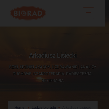
Arkadiusz Lisiecki
REIKI, KRONIKI AKASHY, UZDRAWIANIE I ANALIZY
DUCHOWE, CZAKROTERAPIA, RADIESTEZJA,
BIOTERAPIA
Home
Ludzie bioradu
Arkadiusz Lisiecki