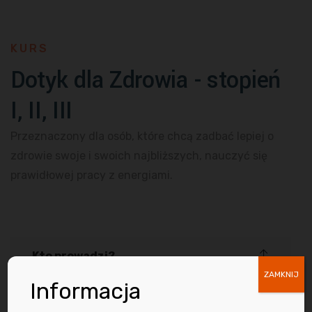
KURS
Dotyk dla Zdrowia - stopień
I, II, III
Przeznaczony dla osób, które chcą zadbać lepiej o
zdrowie swoje i swoich najbliższych, nauczyć się
prawidłowej pracy z energiami.
Kto prowadzi?
ZAMKNIJ
Informacja
Kurs prowadzi dyplomowany