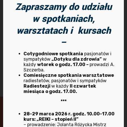
Zapraszamy do udziału
instruktor kinezjologii
stosowanej
ANTONI SZCZERBA
.
w spotkaniach,
warsztatach i kursach
Terminy kursów
–
Jak się zapisać?
Cotygodniowe
spotkania
pasjonatów i
sympatyków
„Dotyku dla zdrowia”
w
każdy
wtorek o godz. 17.00 –
prowadzi A.
Ile kosztuje kurs?
Szczerba.
Comiesięczne
spotkania warsztatowe
radiestetów, pasjonatów i sympatyków
Radiestezji
w każdy
II czwartek
miesiąca
o godz. 17.00.
***
28-29 marca 2026 r. godz. 10.00-17.00
Masz pytania lub wątpliwości?
kurs: „REIKI – stopień II”
– prowadzenie: Jolanta Różycka Mistrz