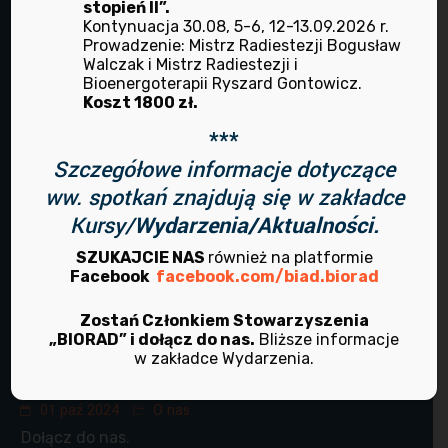
stopień II”.
RADIESTEZJA
Kontynuacja 30.08, 5-6, 12-13.09.2026 r.
Prowadzenie: Mistrz Radiestezji Bogusław
TERAPIE ANIELSKIE
Walczak i Mistrz Radiestezji i
Bioenergoterapii Ryszard Gontowicz.
TERAPIE MANUALNE
Koszt 1800 zł.
ZIOŁOLECZNICTWO
***
Szczegółowe informacje dotyczące
Ostatnie artykuły
ww. spotkań znajdują się w zakładce
Kursy/
Wydarzenia/Aktualności.
08 kwi 2026
Wydarzenia
SZUKAJCIE NAS
również na platformie
Facebook
facebook.com/biad.biorad
Program działalności na Kwiecień - Sierpień
2026
Zostań Członkiem Stowarzyszenia
„BIORAD” i dołącz do nas.
Bliższe informacje
07 mar 2025
Wydarzenia
w zakładce Wydarzenia.
Program marzec - sierpień 2025 r.
01 paź 2024
O nas
Dołącz do nas.