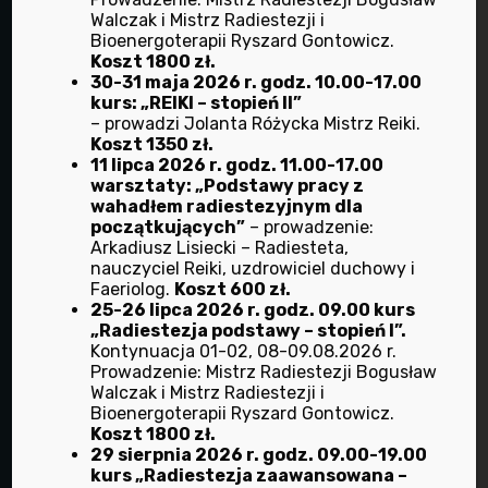
Walczak i Mistrz Radiestezji i
które pomaga ludziom.
Bioenergoterapii Ryszard Gontowicz.
Koszt 1800 zł.
30-31 maja 2026 r. godz. 10.00-17.00
kurs: „REIKI – stopień II”
Znajdź nas na Facebooku
– prowadzi Jolanta Różycka Mistrz Reiki.
Facebook
Koszt 1350 zł.
11 lipca 2026 r. godz. 11.00-17.00
warsztaty: „Podstawy pracy z
wahadłem radiestezyjnym dla
początkujących”
– prowadzenie:
Arkadiusz Lisiecki – Radiesteta,
Przydatne linki
nauczyciel Reiki, uzdrowiciel duchowy i
Faeriolog.
Koszt 600 zł.
25-26 lipca 2026 r. godz. 09.00 kurs
„Radiestezja podstawy – stopień I”.
HOME
Kontynuacja 01-02, 08-09.08.2026 r.
O NAS
Prowadzenie: Mistrz Radiestezji Bogusław
Walczak i Mistrz Radiestezji i
BIOENERGOTERAPIA
Bioenergoterapii Ryszard Gontowicz.
Koszt 1800 zł.
DIETETYKA
29 sierpnia 2026 r. godz. 09.00-19.00
kurs „Radiestezja zaawansowana –
DOTYK DLA ZDROWIA