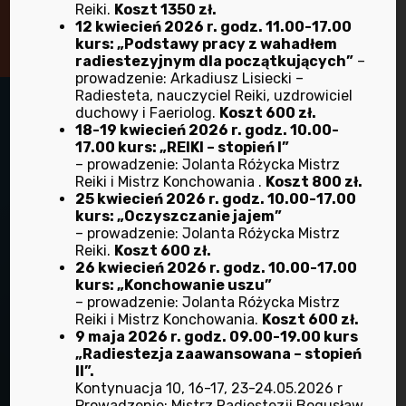
Skontaktuj się z nami!
Reiki.
Koszt 1350 zł.
12 kwiecień 2026 r. godz. 11.00-17.00
kurs: „Podstawy pracy z wahadłem
radiestezyjnym dla początkujących”
–
prowadzenie: Arkadiusz Lisiecki –
Radiesteta, nauczyciel Reiki, uzdrowiciel
duchowy i Faeriolog.
Koszt 600 zł.
18-19 kwiecień 2026 r. godz. 10.00-
17.00 kurs: „REIKI – stopień I”
– prowadzenie: Jolanta Różycka Mistrz
Reiki i Mistrz Konchowania .
Koszt 800 zł.
25 kwiecień 2026 r. godz. 10.00-17.00
kurs: „Oczyszczanie jajem”
– prowadzenie: Jolanta Różycka Mistrz
Reiki.
Koszt 600 zł.
Adres:
26 kwiecień 2026 r. godz. 10.00-17.00
ul. Ofiar Oświęcimskich 44a/8 oficyna
kurs: „Konchowanie uszu”
– prowadzenie: Jolanta Różycka Mistrz
50-059 Wrocław
Reiki i Mistrz Konchowania.
Koszt 600 zł.
telefon:
9 maja 2026 r. godz. 09.00-19.00 kurs
„Radiestezja zaawansowana – stopień
+48 71 372 37 11
II”.
Kontynuacja 10, 16-17, 23-24.05.2026 r
Biorad stowarzyszenie
Prowadzenie: Mistrz Radiestezji Bogusław