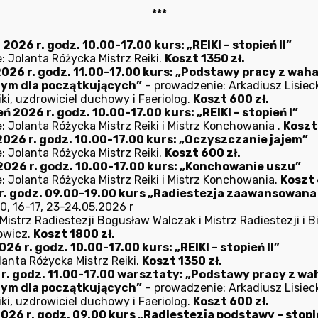
iu od tej uprawianej przez naszych przodków jest bardzo r
***
026 r. godz. 10.00-17.00 kurs: „REIKI – stopień II”
: Jolanta Różycka Mistrz Reiki.
Koszt 1350 zł.
aniem i określaniem skutków działania środowiska, oraz lek
2026 r. godz. 11.00-17.00 kurs: „Podstawy pracy z wah
nym dla początkujących”
– prowadzenie: Arkadiusz Lisieck
ki, uzdrowiciel duchowy i Faeriolog.
Koszt 600 zł.
 i badanie wszelkich anomalii geopatycznych;
ń 2026 r. godz. 10.00-17.00 kurs: „REIKI – stopień I”
: Jolanta Różycka Mistrz Reiki i Mistrz Konchowania .
Koszt
mne oddziaływania na człowieka, zwierzęta i rośliny;}
2026 r. godz. 10.00-17.00 kurs: „Oczyszczanie jajem”
ziej intrygująca – obejmuje m. in. poszukiwania na odległoś
: Jolanta Różycka Mistrz Reiki.
Koszt 600 zł.
2026 r. godz. 10.00-17.00 kurs: „Konchowanie uszu”
: Jolanta Różycka Mistrz Reiki i Mistrz Konchowania.
Koszt 
r. godz. 09.00-19.00 kurs „Radiestezja zaawansowana – 
0, 16-17, 23-24.05.2026 r
istrz Radiestezji Bogusław Walczak i Mistrz Radiestezji i B
owicz.
Koszt 1800 zł.
26 r. godz. 10.00-17.00 kurs: „REIKI – stopień II”
lanta Różycka Mistrz Reiki.
Koszt 1350 zł.
6 r. godz. 11.00-17.00 warsztaty: „Podstawy pracy z w
nym dla początkujących”
– prowadzenie: Arkadiusz Lisieck
ki, uzdrowiciel duchowy i Faeriolog.
Koszt 600 zł.
026 r. godz. 09.00 kurs „Radiestezja podstawy – stopie