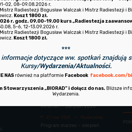
1-02, 08-09.08.2026 r.
istrz Radiestezji Bogusław Walczak i Mistrz Radiestezji i B
 wątpliwości? Skontaktuj się z nam
owicz.
Koszt 1800 zł.
2026 r. godz. 09.00-19.00 kurs „Radiestezja zaawansowa
.08, 5-6, 12-13.09.2026 r.
istrz Radiestezji Bogusław Walczak i Mistrz Radiestezji i B
owicz.
Koszt 1800 zł.
***
informacje dotyczące ww. spotkań znajdują s
Kursy/
Wydarzenia/Aktualności.
Ostatnie artykuły
Go
IE NAS
również na platformie
Facebook
facebook.com/bi
 Stowarzyszenia „BIORAD” i dołącz do nas.
Bliższe inf
08 kwi 2026
Wydarzenia
WTO
Wydarzenia.
Program działalności na
Zab
Kwiecień - Sierpień 2026
A
07 mar 2025
Wydarzenia
PON
Program marzec - sierpień
IA