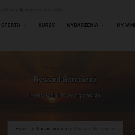
stetów i Bioenergoterapeutów
OFERTA
KURSY
WYDARZENIA
MY W M
Ryszard Gontowicz
Radiestezja i Bioenergoterapia
Home
Ludzie bioradu
Ryszard Gontowicz