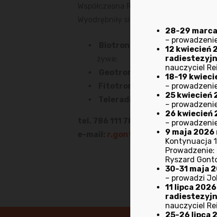
Współczesna Radiestezja, w odróżnien
Wyodrębniły się takie działy jak:
28-29 marca 2
– prowadzenie
Biotronika
– zajmująca się bad
12 kwiecień 
radiestezyj
żywe;
nauczyciel Rei
Geotronika
– czyli lokalizacja
18-19 kwiecie
– prowadzenie
Fitotronika
– obejmująca wzaje
25 kwiecień 
Teleradiestezja
– jako najbard
– prowadzenie
26 kwiecień 
tel. 786 111 786
– prowadzenie
9 maja 2026 
e-mail:
r.gontowicz@gmail.com
Kontynuacja 1
Prowadzenie: M
Ryszard Gont
30-31 maja 20
– prowadzi Jo
11 lipca 202
radiestezyj
nauczyciel Rei
25-26 lipca 2