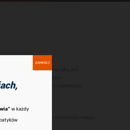
ZAMKNIJ
iki tej szerokiej dziedziny jaką jest
ach, warsztatach i wykładach
ach,
apii i zajmuje się m. in. radiestezją
wia”
w każdy
e nie radioaktywne.
dziemnych cieków wody i ustalaniem miejsc
mpatyków