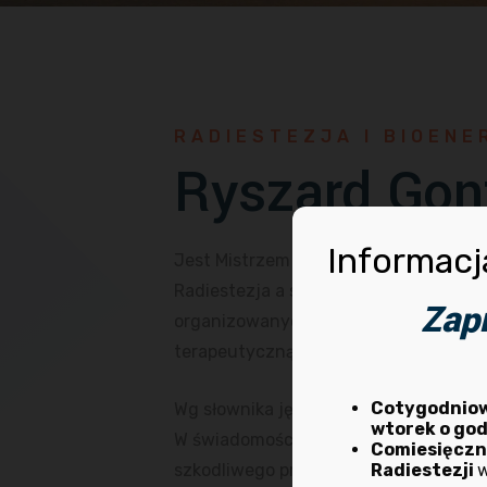
RADIESTEZJA I BIOENE
Ryszard Gon
Informacj
Jest Mistrzem Radiestezji od listopada 
Radiestezja a swoją bogatą wiedzą or
Zap
organizowanych przez Stowarzyszenie B
terapeutyczną czyli tzw. Chromoterap
Cotygodnio
Wg słownika języka polskiego Radieste
wtorek o god
W świadomości większości społeczeńst
Comiesięcz
Radiestezji
szkodliwego promieniowania aby ich u