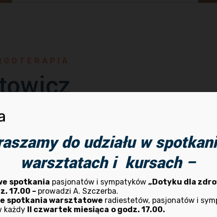
RGOTERAPIA
towicz
a
2006 r. Przez cały ten czas czynnie praktykuje i zgłębia tajn
az doświadczeniem dzieli się z innymi na kursach, szkoleni
raszamy do udziału w spotkani
iorad. Od września 2007 r. jest także Mistrzem Bioenergoter
warsztatach i kursach –
ią.
we
spotkania
pasjonatów i sympatyków
„Dotyku dla zdro
zja jest nauką zajmującą się emisją jonów przez substancj
z. 17.00 –
prowadzi A. Szczerba.
wa termin ten kojarzy się najczęściej z poszukiwaniem po
ne
spotkania warsztatowe
radiestetów, pasjonatów i sy
w każdy
II czwartek miesiąca
o godz. 17.00.
nikać. To duże uproszczenie.