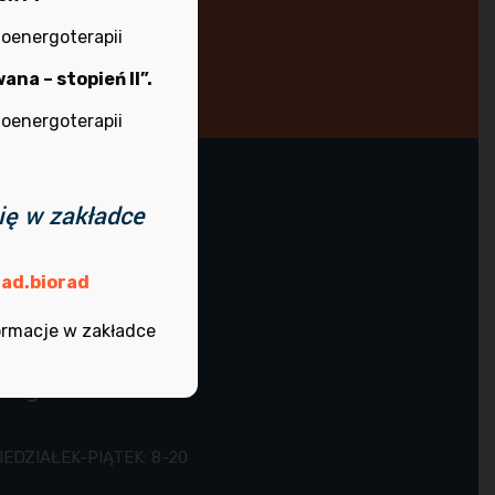
ioenergoterapii
i!
na – stopień II”.
ioenergoterapii
ię w zakładce
dziny pracy
ad.biorad
ormacje w zakładce
REK, CZWARTEK: 10-14
iegi
IEDZIAŁEK-PIĄTEK: 8-20