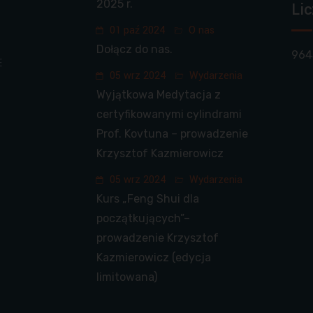
2025 r.
Lic
01 paź 2024
O nas
Dołącz do nas.
964
E
05 wrz 2024
Wydarzenia
Wyjątkowa Medytacja z
certyfikowanymi cylindrami
Prof. Kovtuna – prowadzenie
Krzysztof Kazmierowicz
05 wrz 2024
Wydarzenia
Kurs „Feng Shui dla
początkujących”–
prowadzenie Krzysztof
Kazmierowicz (edycja
limitowana)