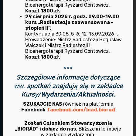
Bioenergoterapii Ryszard Gontowicz.
HOME
Koszt 1800 zł.
29 sierpnia 2026 r. godz. 09.00-19.00
O NAS
kurs „Radiestezja zaawansowana –
stopień II”.
BIOENERGOTERAPIA
Kontynuacja 30.08, 5-6, 12-13.09.2026 r.
DIETETYKA
Prowadzenie: Mistrz Radiestezji Bogusław
Walczak i Mistrz Radiestezji i
DOTYK DLA ZDROWIA
Bioenergoterapii Ryszard Gontowicz.
Koszt 1800 zł.
RADIESTEZJA
***
TERAPIE ANIELSKIE
Szczegółowe informacje dotyczące
TERAPIE MANUALNE
ww. spotkań znajdują się w zakładce
ZIOŁOLECZNICTWO
Kursy/
Wydarzenia/Aktualności.
SZUKAJCIE NAS
również na platformie
Ostatnie artykuły
Facebook
facebook.com/biad.biorad
Zostań Członkiem Stowarzyszenia
08 kwi 2026
Wydarzenia
„BIORAD” i dołącz do nas.
Bliższe informacje
w zakładce Wydarzenia.