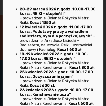
28-29 marca 2026 r. godz. 10.00-17.00
kurs: „REIKI – stopień II”
– prowadzenie: Jolanta Różycka Mistrz
Reiki.
Koszt 1350 zł.
12 kwiecień 2026 r. godz. 11.00-17.00
Masz pytania lub wątpliwości?
kurs: „Podstawy pracy z wahadłem
radiestezyjnym dla początkujących”
–
Skontaktuj się z nami!
prowadzenie: Arkadiusz Lisiecki –
Radiesteta, nauczyciel Reiki, uzdrowiciel
duchowy i Faeriolog.
Koszt 600 zł.
18-19 kwiecień 2026 r. godz. 10.00-
17.00 kurs: „REIKI – stopień I”
– prowadzenie: Jolanta Różycka Mistrz
Reiki i Mistrz Konchowania .
Koszt 800 zł.
25 kwiecień 2026 r. godz. 10.00-17.00
kurs: „Oczyszczanie jajem”
– prowadzenie: Jolanta Różycka Mistrz
Reiki.
Koszt 600 zł.
26 kwiecień 2026 r. godz. 10.00-17.00
kurs: „Konchowanie uszu”
– prowadzenie: Jolanta Różycka Mistrz
Reiki i Mistrz Konchowania.
Koszt 600 zł.