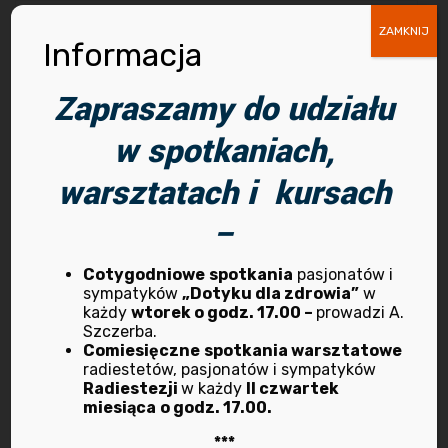
ZAMKNIJ
Kurs
Kurs „Feng Shui
Informacja
Kamertonowy
dla
Zapraszamy do udziału
od podstaw –
początkujących
stopień I, pt.
”– prowadzenie
w spotkaniach,
„Zdrowie w
Krzysztof
warsztatach i kursach
Harmonii
Kazmierowicz
–
terapeutycznyc
(edycja
h Kamertonów”
limitowana)
Cotygodniowe
spotkania
pasjonatów i
– Start 19
Next post
sympatyków
„Dotyku dla zdrowia”
w
każdy
wtorek o godz. 17.00 –
prowadzi A.
kwietnia godz.
Szczerba.
18.00
Comiesięczne
spotkania warsztatowe
radiestetów, pasjonatów i sympatyków
Previous post
Radiestezji
w każdy
II czwartek
miesiąca
o godz. 17.00.
***