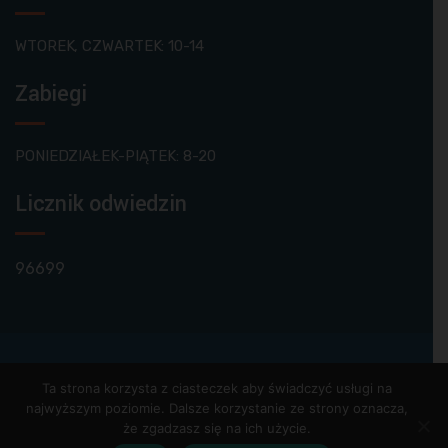
WTOREK, CZWARTEK: 10-14
Zabiegi
PONIEDZIAŁEK-PIĄTEK: 8-20
Licznik odwiedzin
96699
© Biorad 2020. Wszystkie prawa zastrzeżone.
Ta strona korzysta z ciasteczek aby świadczyć usługi na
najwyższym poziomie. Dalsze korzystanie ze strony oznacza,
POLITYKA PRYWATNOŚCI
POLITYKA COOKIES
że zgadzasz się na ich użycie.