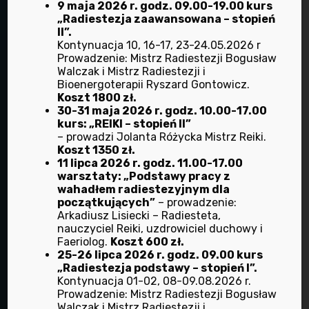
Adres:
9 maja 2026 r. godz. 09.00-19.00 kurs
„Radiestezja zaawansowana – stopień
ul. Ofiar Oświęcimskich 44a/8 oficyna
II”.
50-059 Wrocław
Kontynuacja 10, 16-17, 23-24.05.2026 r
Prowadzenie: Mistrz Radiestezji Bogusław
telefon:
Walczak i Mistrz Radiestezji i
+48 71 372 37 11
Bioenergoterapii Ryszard Gontowicz.
Koszt 1800 zł.
30-31 maja 2026 r. godz. 10.00-17.00
Biorad stowarzyszenie
kurs: „REIKI – stopień II”
które pomaga ludziom.
– prowadzi Jolanta Różycka Mistrz Reiki.
Koszt 1350 zł.
11 lipca 2026 r. godz. 11.00-17.00
warsztaty: „Podstawy pracy z
Znajdź nas na Facebooku
wahadłem radiestezyjnym dla
początkujących”
– prowadzenie:
Facebook
Arkadiusz Lisiecki – Radiesteta,
nauczyciel Reiki, uzdrowiciel duchowy i
Faeriolog.
Koszt 600 zł.
25-26 lipca 2026 r. godz. 09.00 kurs
„Radiestezja podstawy – stopień I”.
Przydatne linki
Kontynuacja 01-02, 08-09.08.2026 r.
Prowadzenie: Mistrz Radiestezji Bogusław
Walczak i Mistrz Radiestezji i