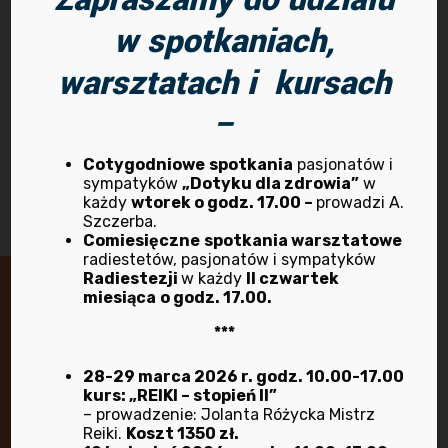
Dołącz do nas.
Program
w spotkaniach,
działalności na
Previous post
Kwiecień –
warsztatach i kursach
Sierpień 2026
–
Next post
Cotygodniowe
spotkania
pasjonatów i
sympatyków
„Dotyku dla zdrowia”
w
każdy
wtorek o godz. 17.00 –
prowadzi A.
Szczerba.
Comiesięczne
spotkania warsztatowe
radiestetów, pasjonatów i sympatyków
Radiestezji
w każdy
II czwartek
miesiąca
o godz. 17.00.
Masz pytania lub wątpliwości?
***
Skontaktuj się z nami!
28-29 marca 2026 r. godz. 10.00-17.00
kurs: „REIKI – stopień II”
– prowadzenie: Jolanta Różycka Mistrz
Reiki.
Koszt 1350 zł.