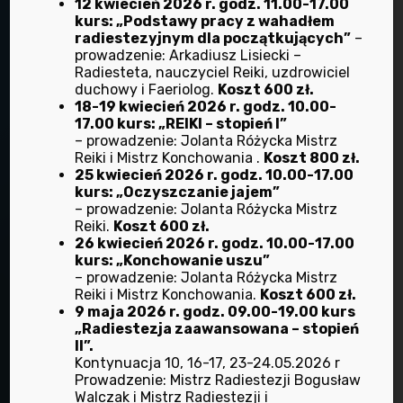
12 kwiecień 2026 r. godz. 11.00-17.00
kurs: „Podstawy pracy z wahadłem
radiestezyjnym dla początkujących”
–
prowadzenie: Arkadiusz Lisiecki –
Radiesteta, nauczyciel Reiki, uzdrowiciel
duchowy i Faeriolog.
Koszt 600 zł.
18-19 kwiecień 2026 r. godz. 10.00-
17.00 kurs: „REIKI – stopień I”
– prowadzenie: Jolanta Różycka Mistrz
Reiki i Mistrz Konchowania .
Koszt 800 zł.
25 kwiecień 2026 r. godz. 10.00-17.00
Adres:
kurs: „Oczyszczanie jajem”
ul. Ofiar Oświęcimskich 44a/8 oficyna
– prowadzenie: Jolanta Różycka Mistrz
Reiki.
Koszt 600 zł.
50-059 Wrocław
26 kwiecień 2026 r. godz. 10.00-17.00
telefon:
kurs: „Konchowanie uszu”
– prowadzenie: Jolanta Różycka Mistrz
+48 71 372 37 11
Reiki i Mistrz Konchowania.
Koszt 600 zł.
9 maja 2026 r. godz. 09.00-19.00 kurs
Biorad stowarzyszenie
„Radiestezja zaawansowana – stopień
II”.
które pomaga ludziom.
Kontynuacja 10, 16-17, 23-24.05.2026 r
Prowadzenie: Mistrz Radiestezji Bogusław
Walczak i Mistrz Radiestezji i