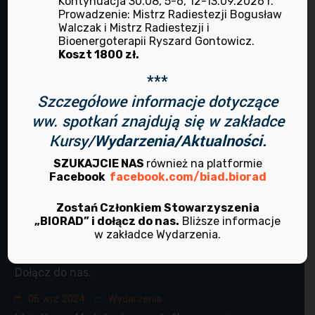
Kontynuacja 30.08, 5-6, 12-13.09.2026 r.
TERAPIE ANIELSKIE
Prowadzenie: Mistrz Radiestezji Bogusław
TERAPIE MANUALNE
Walczak i Mistrz Radiestezji i
Bioenergoterapii Ryszard Gontowicz.
ZIOŁOLECZNICTWO
Koszt 1800 zł.
***
Ostatnie artykuły
Szczegółowe informacje dotyczące
ww. spotkań znajdują się w zakładce
Kursy/
Wydarzenia/Aktualności.
08 kwi 2026
Wydarzenia
Program działalności na Kwiecień - Sierpień
SZUKAJCIE NAS
również na platformie
Facebook
facebook.com/biad.biorad
2026
07 mar 2025
Wydarzenia
Zostań Członkiem Stowarzyszenia
„BIORAD” i dołącz do nas.
Bliższe informacje
Program marzec - sierpień 2025 r.
w zakładce Wydarzenia.
01 paź 2024
O nas
Dołącz do nas.
05 wrz 2024
Wydarzenia