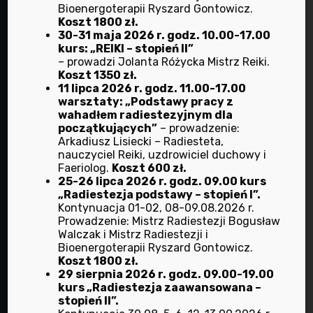
Bioenergoterapii Ryszard Gontowicz.
Znajdź nas na Facebooku
Koszt 1800 zł.
Facebook
30-31 maja 2026 r. godz. 10.00-17.00
kurs: „REIKI – stopień II”
– prowadzi Jolanta Różycka Mistrz Reiki.
Koszt 1350 zł.
11 lipca 2026 r. godz. 11.00-17.00
warsztaty: „Podstawy pracy z
wahadłem radiestezyjnym dla
początkujących”
– prowadzenie:
Przydatne linki
Arkadiusz Lisiecki – Radiesteta,
nauczyciel Reiki, uzdrowiciel duchowy i
Faeriolog.
Koszt 600 zł.
HOME
25-26 lipca 2026 r. godz. 09.00 kurs
„Radiestezja podstawy – stopień I”.
O NAS
Kontynuacja 01-02, 08-09.08.2026 r.
Prowadzenie: Mistrz Radiestezji Bogusław
BIOENERGOTERAPIA
Walczak i Mistrz Radiestezji i
Bioenergoterapii Ryszard Gontowicz.
DIETETYKA
Koszt 1800 zł.
DOTYK DLA ZDROWIA
29 sierpnia 2026 r. godz. 09.00-19.00
kurs „Radiestezja zaawansowana –
RADIESTEZJA
stopień II”.