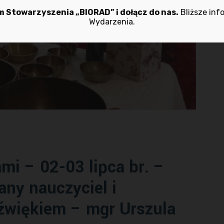
 Stowarzyszenia „BIORAD” i dołącz do nas.
Bliższe inf
Wydarzenia.
mi – 02-03 lipca br. –
ny nauczyciel i
Dźwiękiem – mgr Urszula