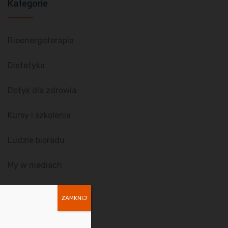
Kategorie
Bioenergoterapia
Dietetyka
Dotyk dla zdrowia
Kursy i szkolenia
Ludzie bioradu
My w mediach
O nas
ZAMKNIJ
Radiestezja