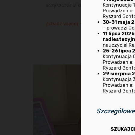
Kontynuacja 1
oczyszczania skóry dla Panów…
Prowadzenie: M
Ryszard Gont
30-31 maja 20
Zobacz więcej
– prowadzi Jo
11 lipca 202
radiestezyj
nauczyciel Rei
25-26 lipca 2
Kontynuacja 0
Prowadzenie: M
Ryszard Gont
29 sierpnia 
Kontynuacja 30
Prowadzenie: M
Ryszard Gont
Szczegółowe 
SZUKAJC