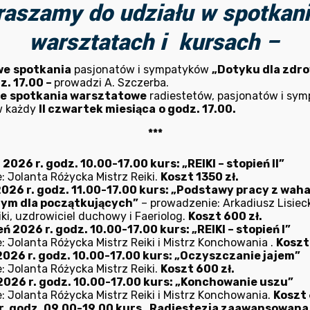
raszamy do udziału w spotkani
warsztatach i kursach –
we
spotkania
pasjonatów i sympatyków
„Dotyku dla zdro
z. 17.00 –
prowadzi A. Szczerba.
ne
spotkania warsztatowe
radiestetów, pasjonatów i sy
w każdy
II czwartek miesiąca
o godz. 17.00.
***
tek – 23 czerwca br.
026 r. godz. 10.00-17.00 kurs: „REIKI – stopień II”
: Jolanta Różycka Mistrz Reiki.
Koszt 1350 zł.
ję Urszuli Bartosiak
2026 r. godz. 11.00-17.00 kurs: „Podstawy pracy z wah
nym dla początkujących”
– prowadzenie: Arkadiusz Lisieck
ki, uzdrowiciel duchowy i Faeriolog.
Koszt 600 zł.
metyków
ń 2026 r. godz. 10.00-17.00 kurs: „REIKI – stopień I”
: Jolanta Różycka Mistrz Reiki i Mistrz Konchowania .
Koszt
2026 r. godz. 10.00-17.00 kurs: „Oczyszczanie jajem”
 i wszystkich Panów do Bioradu w najbliższy
: Jolanta Różycka Mistrz Reiki.
Koszt 600 zł.
2026 r. godz. 10.00-17.00 kurs: „Konchowanie uszu”
tkanie z Urszulą Bartosiak, tj. na ––
: Jolanta Różycka Mistrz Reiki i Mistrz Konchowania.
Koszt 
Total body, Total Classic, AG, AU+AG,– pokaz
r. godz. 09.00-19.00 kurs „Radiestezja zaawansowana – 