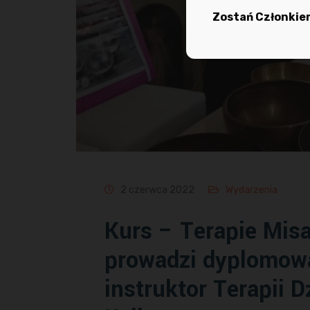
Zostań Członkiem
2 czerwca 2022
Wydarzenia
Kurs – Terapie Misa
prowadzi dyplomowa
instruktor Terapii 