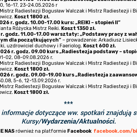
0, 16-17, 23-24.05.2026 r
istrz Radiestezji Bogusław Walczak i Mistrz Radiestezji i B
owicz.
Koszt 1800 zł.
26 r. godz. 10.00-17.00 kurs: „REIKI – stopień II”
lanta Różycka Mistrz Reiki.
Koszt 1350 zł.
6 r. godz. 11.00-17.00 warsztaty: „Podstawy pracy z w
nym dla początkujących”
– prowadzenie: Arkadiusz Lisieck
ki, uzdrowiciel duchowy i Faeriolog.
Koszt 600 zł.
026 r. godz. 09.00 kurs „Radiestezja podstawy – stopie
1-02, 08-09.08.2026 r.
istrz Radiestezji Bogusław Walczak i Mistrz Radiestezji i B
owicz.
Koszt 1800 zł.
2026 r. godz. 09.00-19.00 kurs „Radiestezja zaawansowa
.08, 5-6, 12-13.09.2026 r.
istrz Radiestezji Bogusław Walczak i Mistrz Radiestezji i B
owicz.
Koszt 1800 zł.
***
informacje dotyczące ww. spotkań znajdują s
Kursy/
Wydarzenia/Aktualności.
IE NAS
również na platformie
Facebook
facebook.com/bi