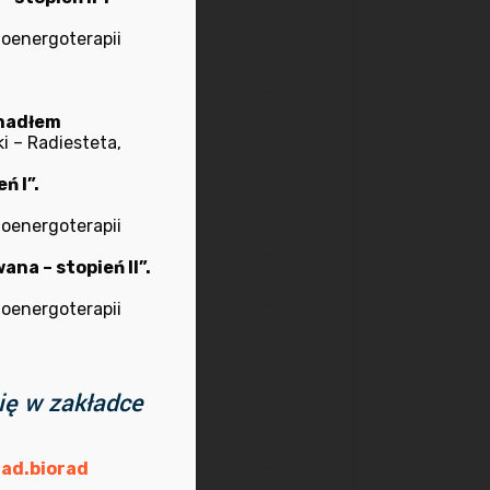
kwiecień 2026
ioenergoterapii
marzec 2025
październik 2024
ahadłem
i – Radiesteta,
wrzesień 2024
ń I”.
lipiec 2024
ioenergoterapii
na – stopień II”.
marzec 2024
ioenergoterapii
luty 2024
wrzesień 2023
ię w zakładce
lipiec 2023
ad.biorad