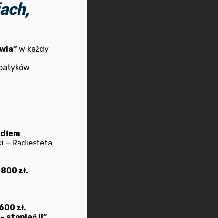
ach,
Rekrutacja
Terapie anielskie
wia”
w każdy
Terapie manualne
mpatyków
Wydarzenia
Ziołolecznictwo
adłem
i – Radiesteta,
 800 zł.
Archiwum
600 zł.
stopień II”.