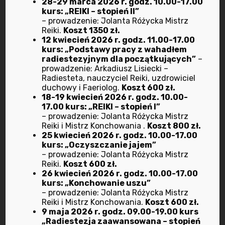
28-29 marca 2026 r. godz. 10.00-17.00
Radiestezja
kurs: „REIKI – stopień II”
– prowadzenie: Jolanta Różycka Mistrz
Reiki.
Koszt 1350 zł.
Rekrutacja
12 kwiecień 2026 r. godz. 11.00-17.00
kurs: „Podstawy pracy z wahadłem
Terapie anielskie
radiestezyjnym dla początkujących”
–
prowadzenie: Arkadiusz Lisiecki –
Radiesteta, nauczyciel Reiki, uzdrowiciel
Terapie manualne
duchowy i Faeriolog.
Koszt 600 zł.
18-19 kwiecień 2026 r. godz. 10.00-
17.00 kurs: „REIKI – stopień I”
Wydarzenia
– prowadzenie: Jolanta Różycka Mistrz
Reiki i Mistrz Konchowania .
Koszt 800 zł.
Ziołolecznictwo
25 kwiecień 2026 r. godz. 10.00-17.00
kurs: „Oczyszczanie jajem”
– prowadzenie: Jolanta Różycka Mistrz
Reiki.
Koszt 600 zł.
26 kwiecień 2026 r. godz. 10.00-17.00
kurs: „Konchowanie uszu”
– prowadzenie: Jolanta Różycka Mistrz
Reiki i Mistrz Konchowania.
Koszt 600 zł.
9 maja 2026 r. godz. 09.00-19.00 kurs
Archiwum
„Radiestezja zaawansowana – stopień