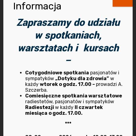
Informacja
Kategorie
Zapraszamy do udziału
w spotkaniach,
Bioenergoterapia
warsztatach i kursach
Dietetyka
–
Dotyk dla zdrowia
Cotygodniowe
spotkania
pasjonatów i
sympatyków
„Dotyku dla zdrowia”
w
Kursy i szkolenia
każdy
wtorek o godz. 17.00 –
prowadzi A.
Szczerba.
Comiesięczne
spotkania warsztatowe
Ludzie bioradu
radiestetów, pasjonatów i sympatyków
Radiestezji
w każdy
II czwartek
My w mediach
miesiąca
o godz. 17.00.
***
O nas