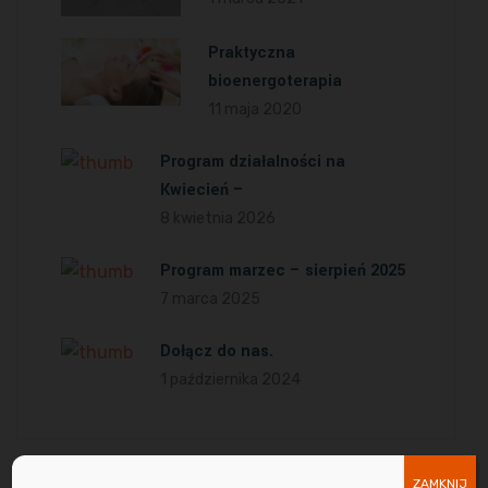
Praktyczna
bioenergoterapia
11 maja 2020
Program działalności na
Kwiecień –
8 kwietnia 2026
Program marzec – sierpień 2025
7 marca 2025
Dołącz do nas.
1 października 2024
ZAMKNIJ