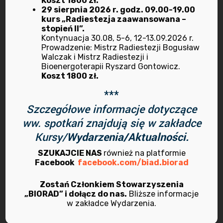
Koszt 1800 zł.
29 sierpnia 2026 r. godz. 09.00-19.00
kurs „Radiestezja zaawansowana –
maj 2023
stopień II”.
Kontynuacja 30.08, 5-6, 12-13.09.2026 r.
Prowadzenie: Mistrz Radiestezji Bogusław
marzec 2023
Walczak i Mistrz Radiestezji i
Bioenergoterapii Ryszard Gontowicz.
luty 2023
Koszt 1800 zł.
***
styczeń 2023
Szczegółowe informacje dotyczące
ww. spotkań znajdują się w zakładce
grudzień 2022
Kursy/
Wydarzenia/Aktualności.
listopad 2022
SZUKAJCIE NAS
również na platformie
Facebook
facebook.com/biad.biorad
październik 2022
Zostań Członkiem Stowarzyszenia
„BIORAD” i dołącz do nas.
Bliższe informacje
wrzesień 2022
w zakładce Wydarzenia.
lipiec 2022