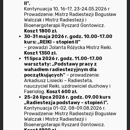
II”.
Kontynuacja 10, 16-17, 23-24.05.2026 r
Prowadzenie: Mistrz Radiestezji Bogusław
kwiecień 2026
Walczak i Mistrz Radiestezji i
Bioenergoterapii Ryszard Gontowicz.
marzec 2025
Koszt 1800 zł.
30-31 maja 2026 r. godz. 10.00-17.00
kurs: „REIKI – stopień II”
październik 2024
– prowadzi Jolanta Różycka Mistrz Reiki.
Koszt 1350 zł.
11 lipca 2026 r. godz. 11.00-17.00
wrzesień 2024
warsztaty: „Podstawy pracy z
wahadłem radiestezyjnym dla
lipiec 2024
początkujących”
– prowadzenie:
Arkadiusz Lisiecki – Radiesteta,
nauczyciel Reiki, uzdrowiciel duchowy i
marzec 2024
Faeriolog.
Koszt 600 zł.
25-26 lipca 2026 r. godz. 09.00 kurs
luty 2024
„Radiestezja podstawy – stopień I”.
Kontynuacja 01-02, 08-09.08.2026 r.
Prowadzenie: Mistrz Radiestezji Bogusław
wrzesień 2023
Walczak i Mistrz Radiestezji i
Bioenergoterapii Ryszard Gontowicz.
lipiec 2023