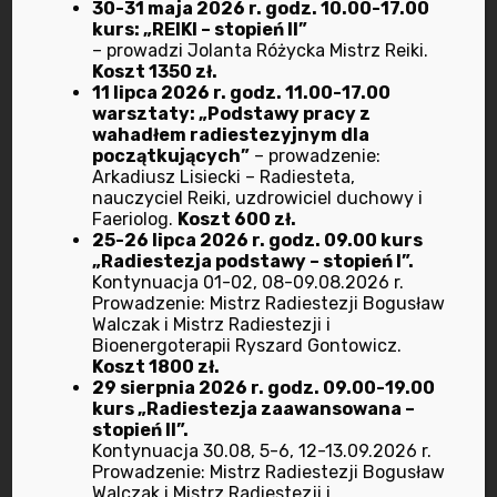
30-31 maja 2026 r. godz. 10.00-17.00
Program marzec – sierpień 2025
kurs: „REIKI – stopień II”
7 marca 2025
– prowadzi Jolanta Różycka Mistrz Reiki.
Koszt 1350 zł.
11 lipca 2026 r. godz. 11.00-17.00
Dołącz do nas.
warsztaty: „Podstawy pracy z
1 października 2024
wahadłem radiestezyjnym dla
początkujących”
– prowadzenie:
Arkadiusz Lisiecki – Radiesteta,
nauczyciel Reiki, uzdrowiciel duchowy i
Faeriolog.
Koszt 600 zł.
25-26 lipca 2026 r. godz. 09.00 kurs
„Radiestezja podstawy – stopień I”.
Kontynuacja 01-02, 08-09.08.2026 r.
Kategorie
Prowadzenie: Mistrz Radiestezji Bogusław
Walczak i Mistrz Radiestezji i
Bioenergoterapii Ryszard Gontowicz.
Koszt 1800 zł.
Bioenergoterapia
29 sierpnia 2026 r. godz. 09.00-19.00
kurs „Radiestezja zaawansowana –
Dietetyka
stopień II”.
Kontynuacja 30.08, 5-6, 12-13.09.2026 r.
Prowadzenie: Mistrz Radiestezji Bogusław
Dotyk dla zdrowia
Walczak i Mistrz Radiestezji i