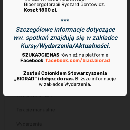
Bioenergoterapii Ryszard Gontowicz.
Koszt 1800 zł.
Kursy i szkolenia
***
Ludzie bioradu
Szczegółowe informacje dotyczące
ww. spotkań znajdują się w zakładce
My w mediach
Kursy/
Wydarzenia/Aktualności.
O nas
SZUKAJCIE NAS
również na platformie
Facebook
facebook.com/biad.biorad
Radiestezja
Zostań Członkiem Stowarzyszenia
„BIORAD” i dołącz do nas.
Bliższe informacje
Rekrutacja
w zakładce Wydarzenia.
Terapie anielskie
Terapie manualne
Wydarzenia