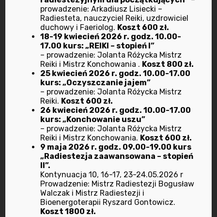
prowadzenie: Arkadiusz Lisiecki –
Radiesteta, nauczyciel Reiki, uzdrowiciel
duchowy i Faeriolog.
Koszt 600 zł.
18-19 kwiecień 2026 r. godz. 10.00-
Ostatnio dodane
17.00 kurs: „REIKI – stopień I”
– prowadzenie: Jolanta Różycka Mistrz
Reiki i Mistrz Konchowania .
Koszt 800 zł.
25 kwiecień 2026 r. godz. 10.00-17.00
Apel do Członków i
kurs: „Oczyszczanie jajem”
Sympatyków
– prowadzenie: Jolanta Różycka Mistrz
Reiki.
Koszt 600 zł.
1 marca 2021
26 kwiecień 2026 r. godz. 10.00-17.00
kurs: „Konchowanie uszu”
Praktyczna
– prowadzenie: Jolanta Różycka Mistrz
Reiki i Mistrz Konchowania.
Koszt 600 zł.
bioenergoterapia
9 maja 2026 r. godz. 09.00-19.00 kurs
11 maja 2020
„Radiestezja zaawansowana – stopień
II”.
Kontynuacja 10, 16-17, 23-24.05.2026 r
Program działalności na
Prowadzenie: Mistrz Radiestezji Bogusław
Kwiecień –
Walczak i Mistrz Radiestezji i
8 kwietnia 2026
Bioenergoterapii Ryszard Gontowicz.
Koszt 1800 zł.