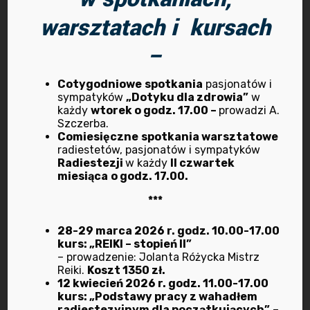
życiu”, który poprowadzi Mistrz Radiestezji
warsztatach i kursach
i Bioenergoterapii Ryszard Gontowicz.
–
Spotkanie jest bezpłatne i
niezobowiązujące. Zapraszamy do
Cotygodniowe
spotkania
pasjonatów i
siedziby Stowarzyszenia Radiestetów…
sympatyków
„Dotyku dla zdrowia”
w
każdy
wtorek o godz. 17.00 –
prowadzi A.
Szczerba.
Zobacz więcej
Comiesięczne
spotkania warsztatowe
radiestetów, pasjonatów i sympatyków
Radiestezji
w każdy
II czwartek
miesiąca
o godz. 17.00.
***
Wyszukaj
28-29 marca 2026 r. godz. 10.00-17.00
kurs: „REIKI – stopień II”
– prowadzenie: Jolanta Różycka Mistrz
Reiki.
Koszt 1350 zł.
12 kwiecień 2026 r. godz. 11.00-17.00
kurs: „Podstawy pracy z wahadłem
radiestezyjnym dla początkujących”
–