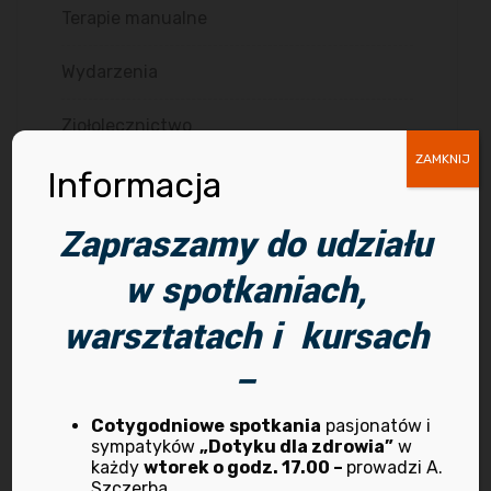
Terapie manualne
Wydarzenia
Ziołolecznictwo
ZAMKNIJ
Informacja
Zapraszamy do udziału
w spotkaniach,
Archiwum
warsztatach i kursach
–
kwiecień 2026
Cotygodniowe
spotkania
pasjonatów i
marzec 2025
sympatyków
„Dotyku dla zdrowia”
w
każdy
wtorek o godz. 17.00 –
prowadzi A.
Szczerba.