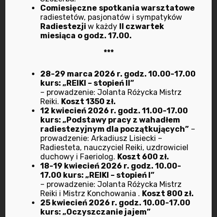
październik 2024
Comiesięczne
spotkania warsztatowe
radiestetów, pasjonatów i sympatyków
wrzesień 2024
Radiestezji
w każdy
II czwartek
miesiąca
o godz. 17.00.
lipiec 2024
***
marzec 2024
28-29 marca 2026 r. godz. 10.00-17.00
kurs: „REIKI – stopień II”
– prowadzenie: Jolanta Różycka Mistrz
luty 2024
Reiki.
Koszt 1350 zł.
12 kwiecień 2026 r. godz. 11.00-17.00
kurs: „Podstawy pracy z wahadłem
wrzesień 2023
radiestezyjnym dla początkujących”
–
prowadzenie: Arkadiusz Lisiecki –
lipiec 2023
Radiesteta, nauczyciel Reiki, uzdrowiciel
duchowy i Faeriolog.
Koszt 600 zł.
18-19 kwiecień 2026 r. godz. 10.00-
maj 2023
17.00 kurs: „REIKI – stopień I”
– prowadzenie: Jolanta Różycka Mistrz
marzec 2023
Reiki i Mistrz Konchowania .
Koszt 800 zł.
25 kwiecień 2026 r. godz. 10.00-17.00
kurs: „Oczyszczanie jajem”
luty 2023