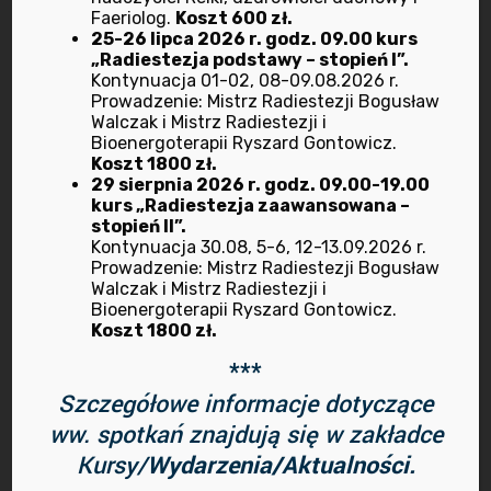
Faeriolog.
Koszt 600 zł.
25-26 lipca 2026 r. godz. 09.00 kurs
marzec 2022
„Radiestezja podstawy – stopień I”.
Kontynuacja 01-02, 08-09.08.2026 r.
luty 2022
Prowadzenie: Mistrz Radiestezji Bogusław
Walczak i Mistrz Radiestezji i
Bioenergoterapii Ryszard Gontowicz.
styczeń 2022
Koszt 1800 zł.
29 sierpnia 2026 r. godz. 09.00-19.00
grudzień 2021
kurs „Radiestezja zaawansowana –
stopień II”.
Kontynuacja 30.08, 5-6, 12-13.09.2026 r.
listopad 2021
Prowadzenie: Mistrz Radiestezji Bogusław
Walczak i Mistrz Radiestezji i
Bioenergoterapii Ryszard Gontowicz.
październik 2021
Koszt 1800 zł.
sierpień 2021
***
Szczegółowe informacje dotyczące
maj 2021
ww. spotkań znajdują się w zakładce
Kursy/
Wydarzenia/Aktualności.
kwiecień 2021