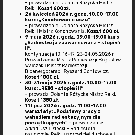
– prowadzenie: Jolanta Różycka Mistrz
Reiki.
Koszt 600 zł.
styczeń 2023
26 kwiecień 2026 r. godz. 10.00-17.00
kurs: „Konchowanie uszu”
– prowadzenie: Jolanta Różycka Mistrz
grudzień 2022
Reiki i Mistrz Konchowania.
Koszt 600 zł.
9 maja 2026 r. godz. 09.00-19.00 kurs
„Radiestezja zaawansowana – stopień
listopad 2022
II”.
Kontynuacja 10, 16-17, 23-24.05.2026 r
październik 2022
Prowadzenie: Mistrz Radiestezji Bogusław
Walczak i Mistrz Radiestezji i
Bioenergoterapii Ryszard Gontowicz.
wrzesień 2022
Koszt 1800 zł.
30-31 maja 2026 r. godz. 10.00-17.00
lipiec 2022
kurs: „REIKI – stopień II”
– prowadzi Jolanta Różycka Mistrz Reiki.
Koszt 1350 zł.
czerwiec 2022
11 lipca 2026 r. godz. 11.00-17.00
warsztaty: „Podstawy pracy z
maj 2022
wahadłem radiestezyjnym dla
początkujących”
– prowadzenie:
Arkadiusz Lisiecki – Radiesteta,
kwiecień 2022
nauczyciel Reiki, uzdrowiciel duchowy i