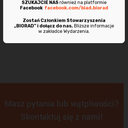
SZUKAJCIE NAS
również na platformie
Facebook
facebook.com/biad.biorad
marzec 2021
Zostań Członkiem Stowarzyszenia
listopad 2020
„BIORAD” i dołącz do nas.
Bliższe informacje
w zakładce Wydarzenia.
maj 2020
Masz pytania lub wątpliwości?
Skontaktuj się z nami!