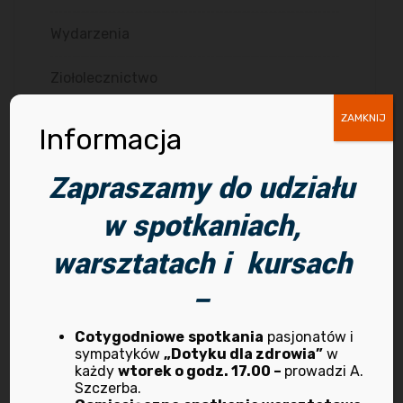
Wydarzenia
Ziołolecznictwo
ZAMKNIJ
Informacja
Zapraszamy do udziału
w spotkaniach,
Archiwum
warsztatach i kursach
–
kwiecień 2026
marzec 2025
Cotygodniowe
spotkania
pasjonatów i
sympatyków
„Dotyku dla zdrowia”
w
każdy
wtorek o godz. 17.00 –
prowadzi A.
październik 2024
Szczerba.