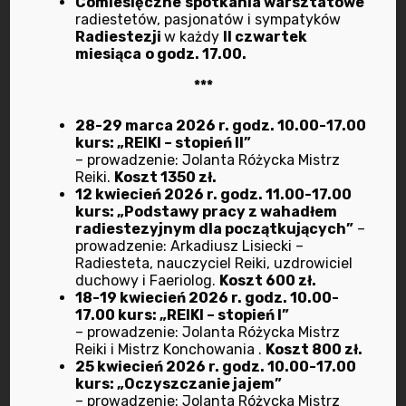
Comiesięczne
spotkania warsztatowe
radiestetów, pasjonatów i sympatyków
wrzesień 2024
Radiestezji
w każdy
II czwartek
miesiąca
o godz. 17.00.
lipiec 2024
***
marzec 2024
28-29 marca 2026 r. godz. 10.00-17.00
kurs: „REIKI – stopień II”
luty 2024
– prowadzenie: Jolanta Różycka Mistrz
Reiki.
Koszt 1350 zł.
12 kwiecień 2026 r. godz. 11.00-17.00
wrzesień 2023
kurs: „Podstawy pracy z wahadłem
radiestezyjnym dla początkujących”
–
lipiec 2023
prowadzenie: Arkadiusz Lisiecki –
Radiesteta, nauczyciel Reiki, uzdrowiciel
duchowy i Faeriolog.
Koszt 600 zł.
maj 2023
18-19 kwiecień 2026 r. godz. 10.00-
17.00 kurs: „REIKI – stopień I”
– prowadzenie: Jolanta Różycka Mistrz
marzec 2023
Reiki i Mistrz Konchowania .
Koszt 800 zł.
25 kwiecień 2026 r. godz. 10.00-17.00
luty 2023
kurs: „Oczyszczanie jajem”
– prowadzenie: Jolanta Różycka Mistrz