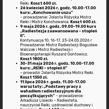
Reiki.
Koszt 600 zł.
styczeń 2023
26 kwiecień 2026 r. godz. 10.00-17.00
kurs: „Konchowanie uszu”
grudzień 2022
– prowadzenie: Jolanta Różycka Mistrz
Reiki i Mistrz Konchowania.
Koszt 600 zł.
9 maja 2026 r. godz. 09.00-19.00 kurs
listopad 2022
„Radiestezja zaawansowana – stopień
II”.
październik 2022
Kontynuacja 10, 16-17, 23-24.05.2026 r
Prowadzenie: Mistrz Radiestezji Bogusław
Walczak i Mistrz Radiestezji i
wrzesień 2022
Bioenergoterapii Ryszard Gontowicz.
Koszt 1800 zł.
30-31 maja 2026 r. godz. 10.00-17.00
lipiec 2022
kurs: „REIKI – stopień II”
– prowadzi Jolanta Różycka Mistrz Reiki.
czerwiec 2022
Koszt 1350 zł.
11 lipca 2026 r. godz. 11.00-17.00
warsztaty: „Podstawy pracy z
maj 2022
wahadłem radiestezyjnym dla
początkujących”
– prowadzenie:
kwiecień 2022
Arkadiusz Lisiecki – Radiesteta,
nauczyciel Reiki, uzdrowiciel duchowy i