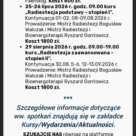
Faeriolog.
Koszt 600 zł.
marzec 2022
25-26 lipca 2026 r. godz. 09.00 kurs
„Radiestezja podstawy – stopień I”.
luty 2022
Kontynuacja 01-02, 08-09.08.2026 r.
Prowadzenie: Mistrz Radiestezji Bogusław
Walczak i Mistrz Radiestezji i
styczeń 2022
Bioenergoterapii Ryszard Gontowicz.
Koszt 1800 zł.
29 sierpnia 2026 r. godz. 09.00-19.00
grudzień 2021
kurs „Radiestezja zaawansowana –
stopień II”.
listopad 2021
Kontynuacja 30.08, 5-6, 12-13.09.2026 r.
Prowadzenie: Mistrz Radiestezji Bogusław
Walczak i Mistrz Radiestezji i
październik 2021
Bioenergoterapii Ryszard Gontowicz.
Koszt 1800 zł.
sierpień 2021
***
Szczegółowe informacje dotyczące
maj 2021
ww. spotkań znajdują się w zakładce
kwiecień 2021
Kursy/
Wydarzenia/Aktualności.
SZUKAJCIE NAS
również na platformie