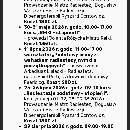
Prowadzenie: Mistrz Radiestezji Bogusław
Walczak i Mistrz Radiestezji i
kwiecień 2022
Bioenergoterapii Ryszard Gontowicz.
Koszt 1800 zł.
30-31 maja 2026 r. godz. 10.00-17.00
marzec 2022
kurs: „REIKI – stopień II”
– prowadzi Jolanta Różycka Mistrz Reiki.
luty 2022
Koszt 1350 zł.
11 lipca 2026 r. godz. 11.00-17.00
warsztaty: „Podstawy pracy z
styczeń 2022
wahadłem radiestezyjnym dla
początkujących”
– prowadzenie:
grudzień 2021
Arkadiusz Lisiecki – Radiesteta,
nauczyciel Reiki, uzdrowiciel duchowy i
Faeriolog.
Koszt 600 zł.
listopad 2021
25-26 lipca 2026 r. godz. 09.00 kurs
„Radiestezja podstawy – stopień I”.
październik 2021
Kontynuacja 01-02, 08-09.08.2026 r.
Prowadzenie: Mistrz Radiestezji Bogusław
Walczak i Mistrz Radiestezji i
sierpień 2021
Bioenergoterapii Ryszard Gontowicz.
Koszt 1800 zł.
29 sierpnia 2026 r. godz. 09.00-19.00
maj 2021