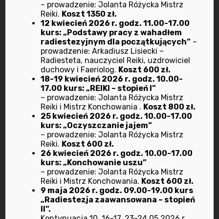
marzec 2023
– prowadzenie: Jolanta Różycka Mistrz
Reiki.
Koszt 1350 zł.
12 kwiecień 2026 r. godz. 11.00-17.00
luty 2023
kurs: „Podstawy pracy z wahadłem
radiestezyjnym dla początkujących”
–
styczeń 2023
prowadzenie: Arkadiusz Lisiecki –
Radiesteta, nauczyciel Reiki, uzdrowiciel
duchowy i Faeriolog.
Koszt 600 zł.
grudzień 2022
18-19 kwiecień 2026 r. godz. 10.00-
17.00 kurs: „REIKI – stopień I”
listopad 2022
– prowadzenie: Jolanta Różycka Mistrz
Reiki i Mistrz Konchowania .
Koszt 800 zł.
25 kwiecień 2026 r. godz. 10.00-17.00
październik 2022
kurs: „Oczyszczanie jajem”
– prowadzenie: Jolanta Różycka Mistrz
Reiki.
Koszt 600 zł.
wrzesień 2022
26 kwiecień 2026 r. godz. 10.00-17.00
kurs: „Konchowanie uszu”
lipiec 2022
– prowadzenie: Jolanta Różycka Mistrz
Reiki i Mistrz Konchowania.
Koszt 600 zł.
9 maja 2026 r. godz. 09.00-19.00 kurs
czerwiec 2022
„Radiestezja zaawansowana – stopień
II”.
maj 2022
Kontynuacja 10, 16-17, 23-24.05.2026 r