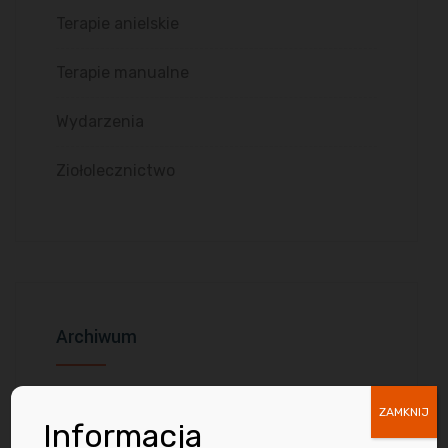
Terapie anielskie
Terapie manualne
Wydarzenia
Ziołolecznictwo
Archiwum
kwiecień 2026
ZAMKNIJ
Informacja