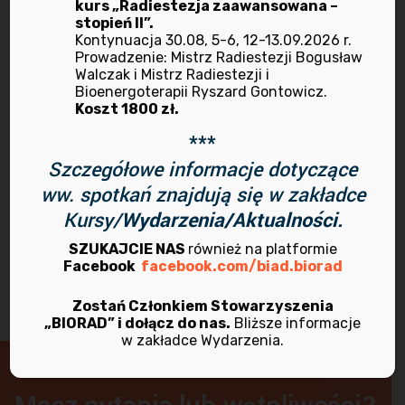
kurs „Radiestezja zaawansowana –
stopień II”.
kwiecień 2021
Kontynuacja 30.08, 5-6, 12-13.09.2026 r.
Prowadzenie: Mistrz Radiestezji Bogusław
Walczak i Mistrz Radiestezji i
marzec 2021
Bioenergoterapii Ryszard Gontowicz.
Koszt 1800 zł.
listopad 2020
***
Szczegółowe informacje dotyczące
maj 2020
ww. spotkań znajdują się w zakładce
Kursy/
Wydarzenia/Aktualności.
SZUKAJCIE NAS
również na platformie
Facebook
facebook.com/biad.biorad
Zostań Członkiem Stowarzyszenia
„BIORAD” i dołącz do nas.
Bliższe informacje
w zakładce Wydarzenia.