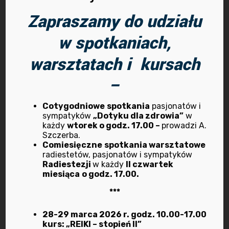
marzec 2025
Zapraszamy do udziału
październik 2024
w spotkaniach,
wrzesień 2024
warsztatach i kursach
–
lipiec 2024
marzec 2024
Cotygodniowe
spotkania
pasjonatów i
sympatyków
„Dotyku dla zdrowia”
w
każdy
wtorek o godz. 17.00 –
prowadzi A.
luty 2024
Szczerba.
Comiesięczne
spotkania warsztatowe
radiestetów, pasjonatów i sympatyków
wrzesień 2023
Radiestezji
w każdy
II czwartek
miesiąca
o godz. 17.00.
lipiec 2023
***
maj 2023
28-29 marca 2026 r. godz. 10.00-17.00
kurs: „REIKI – stopień II”