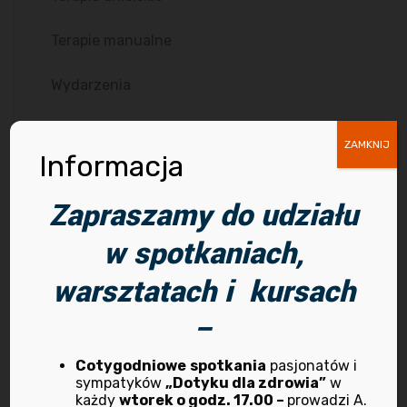
Terapie manualne
Wydarzenia
Ziołolecznictwo
ZAMKNIJ
Informacja
Zapraszamy do udziału
w spotkaniach,
Archiwum
warsztatach i kursach
–
kwiecień 2026
Cotygodniowe
spotkania
pasjonatów i
sympatyków
„Dotyku dla zdrowia”
w
marzec 2025
każdy
wtorek o godz. 17.00 –
prowadzi A.