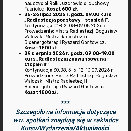
nauczyciel Reiki, uzdrowiciel duchowy i
kwiecień 2022
Faeriolog.
Koszt 600 zł.
25-26 lipca 2026 r. godz. 09.00 kurs
marzec 2022
„Radiestezja podstawy – stopień I”.
Kontynuacja 01-02, 08-09.08.2026 r.
Prowadzenie: Mistrz Radiestezji Bogusław
luty 2022
Walczak i Mistrz Radiestezji i
Bioenergoterapii Ryszard Gontowicz.
Koszt 1800 zł.
styczeń 2022
29 sierpnia 2026 r. godz. 09.00-19.00
kurs „Radiestezja zaawansowana –
grudzień 2021
stopień II”.
Kontynuacja 30.08, 5-6, 12-13.09.2026 r.
Prowadzenie: Mistrz Radiestezji Bogusław
listopad 2021
Walczak i Mistrz Radiestezji i
Bioenergoterapii Ryszard Gontowicz.
październik 2021
Koszt 1800 zł.
***
sierpień 2021
Szczegółowe informacje dotyczące
ww. spotkań znajdują się w zakładce
maj 2021
Kursy/
Wydarzenia/Aktualności.