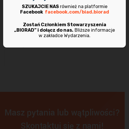
kwiecień 2021
SZUKAJCIE NAS
również na platformie
Facebook
facebook.com/biad.biorad
marzec 2021
Zostań Członkiem Stowarzyszenia
„BIORAD” i dołącz do nas.
Bliższe informacje
listopad 2020
w zakładce Wydarzenia.
maj 2020
Masz pytania lub wątpliwości?
Skontaktuj się z nami!