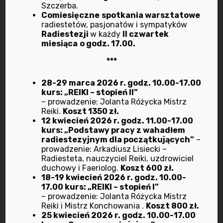
Szczerba.
Comiesięczne
spotkania warsztatowe
październik 2024
radiestetów, pasjonatów i sympatyków
Radiestezji
w każdy
II czwartek
wrzesień 2024
miesiąca
o godz. 17.00.
***
lipiec 2024
28-29 marca 2026 r. godz. 10.00-17.00
marzec 2024
kurs: „REIKI – stopień II”
– prowadzenie: Jolanta Różycka Mistrz
Reiki.
Koszt 1350 zł.
luty 2024
12 kwiecień 2026 r. godz. 11.00-17.00
kurs: „Podstawy pracy z wahadłem
wrzesień 2023
radiestezyjnym dla początkujących”
–
prowadzenie: Arkadiusz Lisiecki –
Radiesteta, nauczyciel Reiki, uzdrowiciel
lipiec 2023
duchowy i Faeriolog.
Koszt 600 zł.
18-19 kwiecień 2026 r. godz. 10.00-
maj 2023
17.00 kurs: „REIKI – stopień I”
– prowadzenie: Jolanta Różycka Mistrz
Reiki i Mistrz Konchowania .
Koszt 800 zł.
marzec 2023
25 kwiecień 2026 r. godz. 10.00-17.00