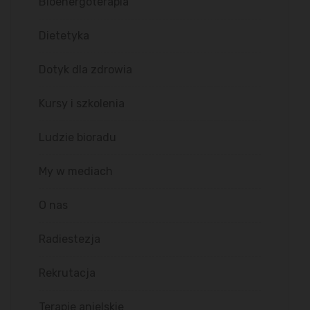
Bioenergoterapia
Dietetyka
Dotyk dla zdrowia
Kursy i szkolenia
Ludzie bioradu
My w mediach
O nas
Radiestezja
Rekrutacja
Terapie anielskie