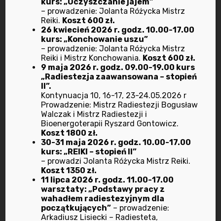
kurs: „Oczyszczanie jajem”
– prowadzenie: Jolanta Różycka Mistrz
luty 2023
Reiki.
Koszt 600 zł.
26 kwiecień 2026 r. godz. 10.00-17.00
styczeń 2023
kurs: „Konchowanie uszu”
– prowadzenie: Jolanta Różycka Mistrz
Reiki i Mistrz Konchowania.
Koszt 600 zł.
grudzień 2022
9 maja 2026 r. godz. 09.00-19.00 kurs
„Radiestezja zaawansowana – stopień
listopad 2022
II”.
Kontynuacja 10, 16-17, 23-24.05.2026 r
Prowadzenie: Mistrz Radiestezji Bogusław
październik 2022
Walczak i Mistrz Radiestezji i
Bioenergoterapii Ryszard Gontowicz.
wrzesień 2022
Koszt 1800 zł.
30-31 maja 2026 r. godz. 10.00-17.00
kurs: „REIKI – stopień II”
lipiec 2022
– prowadzi Jolanta Różycka Mistrz Reiki.
Koszt 1350 zł.
11 lipca 2026 r. godz. 11.00-17.00
czerwiec 2022
warsztaty: „Podstawy pracy z
wahadłem radiestezyjnym dla
maj 2022
początkujących”
– prowadzenie:
Arkadiusz Lisiecki – Radiesteta,