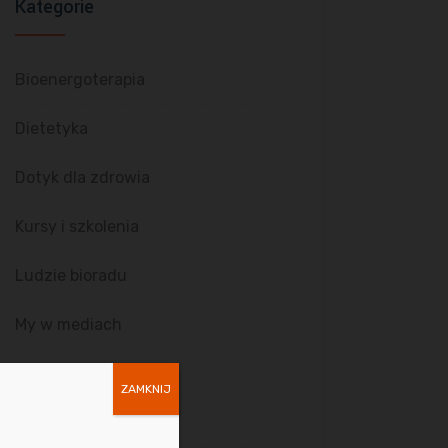
Kategorie
Bioenergoterapia
Dietetyka
Dotyk dla zdrowia
Kursy i szkolenia
Ludzie bioradu
My w mediach
O nas
ZAMKNIJ
Radiestezja