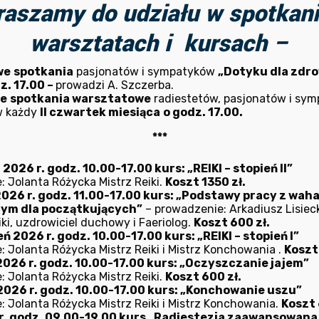
raszamy do udziału w spotkani
warsztatach i kursach –
we
spotkania
pasjonatów i sympatyków
„Dotyku dla zdro
z. 17.00 –
prowadzi A. Szczerba.
ne
spotkania warsztatowe
radiestetów, pasjonatów i sy
w każdy
II czwartek miesiąca
o godz. 17.00.
***
026 r. godz. 10.00-17.00 kurs: „REIKI – stopień II”
: Jolanta Różycka Mistrz Reiki.
Koszt 1350 zł.
2026 r. godz. 11.00-17.00 kurs: „Podstawy pracy z wah
nym dla początkujących”
– prowadzenie: Arkadiusz Lisieck
ki, uzdrowiciel duchowy i Faeriolog.
Koszt 600 zł.
ń 2026 r. godz. 10.00-17.00 kurs: „REIKI – stopień I”
: Jolanta Różycka Mistrz Reiki i Mistrz Konchowania .
Koszt
2026 r. godz. 10.00-17.00 kurs: „Oczyszczanie jajem”
: Jolanta Różycka Mistrz Reiki.
Koszt 600 zł.
2026 r. godz. 10.00-17.00 kurs: „Konchowanie uszu”
: Jolanta Różycka Mistrz Reiki i Mistrz Konchowania.
Koszt 
r. godz. 09.00-19.00 kurs „Radiestezja zaawansowana – 