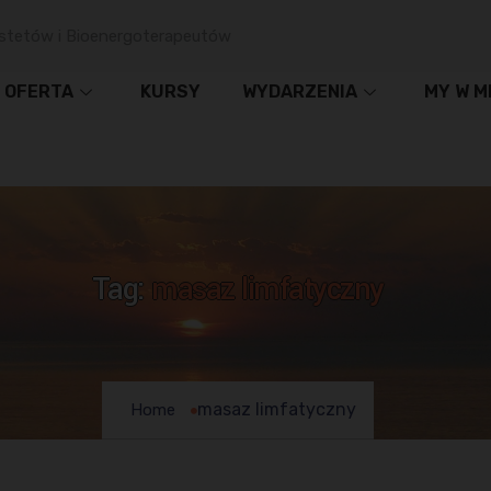
stetów i Bioenergoterapeutów
OFERTA
KURSY
WYDARZENIA
MY W M
Tag:
masaz limfatyczny
masaz limfatyczny
Home