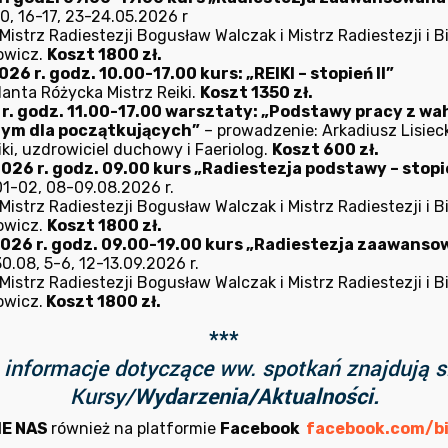
0, 16-17, 23-24.05.2026 r
istrz Radiestezji Bogusław Walczak i Mistrz Radiestezji i B
owicz.
Koszt 1800 zł.
26 r. godz. 10.00-17.00 kurs: „REIKI – stopień II”
lanta Różycka Mistrz Reiki.
Koszt 1350 zł.
6 r. godz. 11.00-17.00 warsztaty: „Podstawy pracy z w
nym dla początkujących”
– prowadzenie: Arkadiusz Lisieck
ki, uzdrowiciel duchowy i Faeriolog.
Koszt 600 zł.
026 r. godz. 09.00 kurs „Radiestezja podstawy – stopie
1-02, 08-09.08.2026 r.
istrz Radiestezji Bogusław Walczak i Mistrz Radiestezji i B
owicz.
Koszt 1800 zł.
2026 r. godz. 09.00-19.00 kurs „Radiestezja zaawansowa
.08, 5-6, 12-13.09.2026 r.
istrz Radiestezji Bogusław Walczak i Mistrz Radiestezji i B
owicz.
Koszt 1800 zł.
***
informacje dotyczące ww. spotkań znajdują s
Kursy/
Wydarzenia/Aktualności.
IE NAS
również na platformie
Facebook
facebook.com/bi