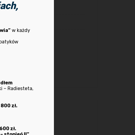
ach,
Rekrutacja
Terapie anielskie
wia”
w każdy
Terapie manualne
mpatyków
Wydarzenia
Ziołolecznictwo
adłem
i – Radiesteta,
 800 zł.
Archiwum
600 zł.
stopień II”.