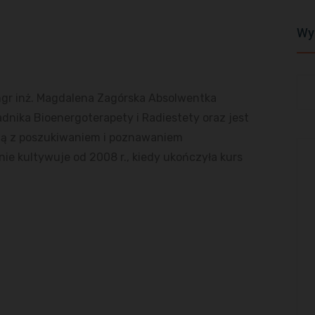
Wy
gr inż. Magdalena Zagórska Absolwentka
adnika Bioenergoterapety i Radiestety oraz jest
ną z poszukiwaniem i poznawaniem
e kultywuje od 2008 r., kiedy ukończyła kurs