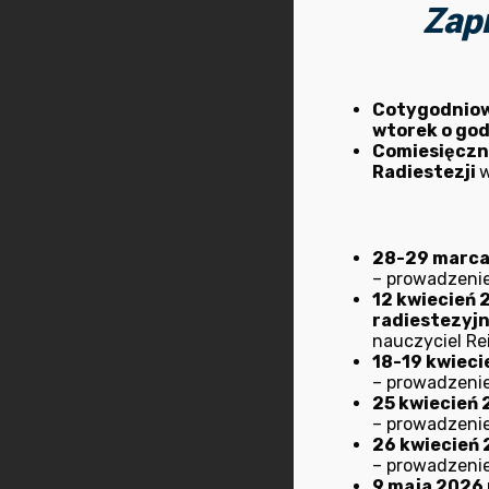
Zap
Cotygodnio
wtorek o god
Comiesięcz
Radiestezji
28-29 marca 2
– prowadzenie
12 kwiecień 
radiestezyj
nauczyciel Rei
18-19 kwiecie
– prowadzenie
25 kwiecień 
– prowadzenie
26 kwiecień 
– prowadzenie
9 maja 2026 