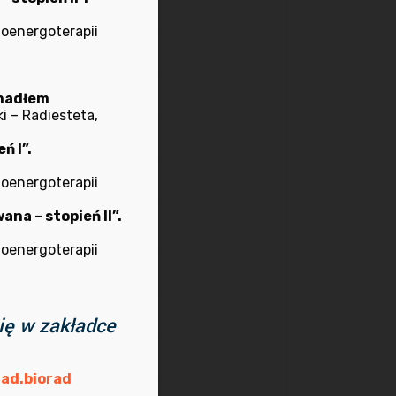
kwiecień 2026
ioenergoterapii
marzec 2025
październik 2024
ahadłem
i – Radiesteta,
wrzesień 2024
ń I”.
lipiec 2024
ioenergoterapii
na – stopień II”.
marzec 2024
ioenergoterapii
luty 2024
wrzesień 2023
ię w zakładce
lipiec 2023
ad.biorad