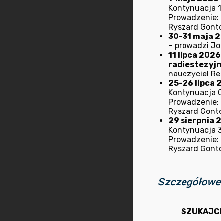
Kontynuacja 1
Prowadzenie: M
Ryszard Gont
30-31 maja 20
– prowadzi Jo
11 lipca 202
radiestezyj
nauczyciel Rei
25-26 lipca 2
Kontynuacja 0
Prowadzenie: M
Ryszard Gont
29 sierpnia 
Kontynuacja 30
Prowadzenie: M
Ryszard Gont
Szczegółowe 
SZUKAJC