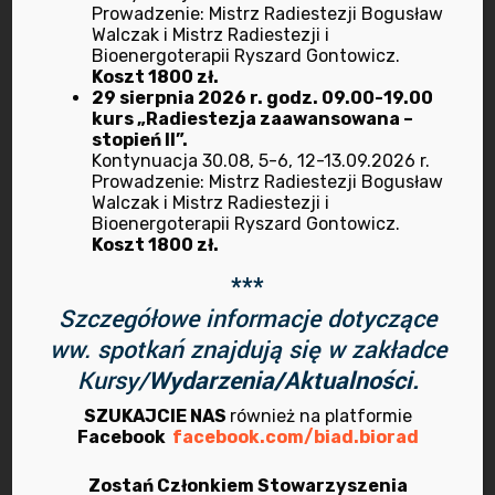
Prowadzenie: Mistrz Radiestezji Bogusław
Walczak i Mistrz Radiestezji i
październik 2022
Bioenergoterapii Ryszard Gontowicz.
Koszt 1800 zł.
wrzesień 2022
29 sierpnia 2026 r. godz. 09.00-19.00
kurs „Radiestezja zaawansowana –
stopień II”.
lipiec 2022
Kontynuacja 30.08, 5-6, 12-13.09.2026 r.
Prowadzenie: Mistrz Radiestezji Bogusław
czerwiec 2022
Walczak i Mistrz Radiestezji i
Bioenergoterapii Ryszard Gontowicz.
Koszt 1800 zł.
maj 2022
***
kwiecień 2022
Szczegółowe informacje dotyczące
ww. spotkań znajdują się w zakładce
marzec 2022
Kursy/
Wydarzenia/Aktualności.
luty 2022
SZUKAJCIE NAS
również na platformie
Facebook
facebook.com/biad.biorad
styczeń 2022
Zostań Członkiem Stowarzyszenia