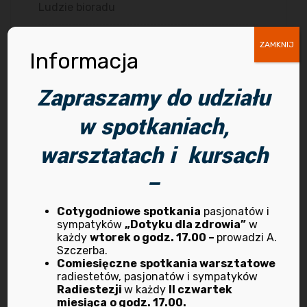
Ludzie bioradu
My w mediach
ZAMKNIJ
Informacja
O nas
Zapraszamy do udziału
Radiestezja
w spotkaniach,
Rekrutacja
warsztatach i kursach
Terapie anielskie
–
Terapie manualne
Cotygodniowe
spotkania
pasjonatów i
sympatyków
„Dotyku dla zdrowia”
w
każdy
wtorek o godz. 17.00 –
prowadzi A.
Wydarzenia
Szczerba.
Comiesięczne
spotkania warsztatowe
Ziołolecznictwo
radiestetów, pasjonatów i sympatyków
Radiestezji
w każdy
II czwartek
miesiąca
o godz. 17.00.