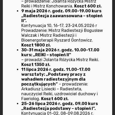
– prowadzenie: Jolanta Różycka Mistrz
Reiki i Mistrz Konchowania.
Koszt 600 zł.
luty 2024
9 maja 2026 r. godz. 09.00-19.00 kurs
„Radiestezja zaawansowana – stopień
II”.
wrzesień 2023
Kontynuacja 10, 16-17, 23-24.05.2026 r
Prowadzenie: Mistrz Radiestezji Bogusław
lipiec 2023
Walczak i Mistrz Radiestezji i
Bioenergoterapii Ryszard Gontowicz.
Koszt 1800 zł.
maj 2023
30-31 maja 2026 r. godz. 10.00-17.00
kurs: „REIKI – stopień II”
– prowadzi Jolanta Różycka Mistrz Reiki.
marzec 2023
Koszt 1350 zł.
11 lipca 2026 r. godz. 11.00-17.00
luty 2023
warsztaty: „Podstawy pracy z
wahadłem radiestezyjnym dla
początkujących”
– prowadzenie:
styczeń 2023
Arkadiusz Lisiecki – Radiesteta,
nauczyciel Reiki, uzdrowiciel duchowy i
grudzień 2022
Faeriolog.
Koszt 600 zł.
25-26 lipca 2026 r. godz. 09.00 kurs
„Radiestezja podstawy – stopień I”.
listopad 2022
Kontynuacja 01-02, 08-09.08.2026 r.