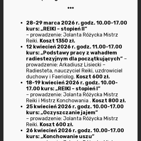
***
28-29 marca 2026 r. godz. 10.00-17.00
kurs: „REIKI – stopień II”
– prowadzenie: Jolanta Różycka Mistrz
Archiwum
Reiki.
Koszt 1350 zł.
12 kwiecień 2026 r. godz. 11.00-17.00
kurs: „Podstawy pracy z wahadłem
radiestezyjnym dla początkujących”
–
kwiecień 2026
prowadzenie: Arkadiusz Lisiecki –
Radiesteta, nauczyciel Reiki, uzdrowiciel
marzec 2025
duchowy i Faeriolog.
Koszt 600 zł.
18-19 kwiecień 2026 r. godz. 10.00-
17.00 kurs: „REIKI – stopień I”
październik 2024
– prowadzenie: Jolanta Różycka Mistrz
Reiki i Mistrz Konchowania .
Koszt 800 zł.
25 kwiecień 2026 r. godz. 10.00-17.00
wrzesień 2024
kurs: „Oczyszczanie jajem”
– prowadzenie: Jolanta Różycka Mistrz
lipiec 2024
Reiki.
Koszt 600 zł.
26 kwiecień 2026 r. godz. 10.00-17.00
kurs: „Konchowanie uszu”
marzec 2024