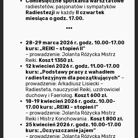
Comiesięczne
spotkania warsztatowe
radiestetów, pasjonatów i sympatyków
wrzesień 2024
Radiestezji
w każdy
II czwartek
miesiąca
o godz. 17.00.
lipiec 2024
***
marzec 2024
28-29 marca 2026 r. godz. 10.00-17.00
kurs: „REIKI – stopień II”
luty 2024
– prowadzenie: Jolanta Różycka Mistrz
Reiki.
Koszt 1350 zł.
12 kwiecień 2026 r. godz. 11.00-17.00
wrzesień 2023
kurs: „Podstawy pracy z wahadłem
radiestezyjnym dla początkujących”
–
lipiec 2023
prowadzenie: Arkadiusz Lisiecki –
Radiesteta, nauczyciel Reiki, uzdrowiciel
duchowy i Faeriolog.
Koszt 600 zł.
maj 2023
18-19 kwiecień 2026 r. godz. 10.00-
17.00 kurs: „REIKI – stopień I”
– prowadzenie: Jolanta Różycka Mistrz
marzec 2023
Reiki i Mistrz Konchowania .
Koszt 800 zł.
25 kwiecień 2026 r. godz. 10.00-17.00
luty 2023
kurs: „Oczyszczanie jajem”
– prowadzenie: Jolanta Różycka Mistrz