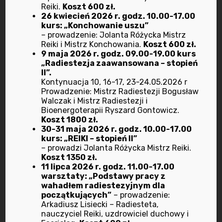
Reiki.
Koszt 600 zł.
styczeń 2023
26 kwiecień 2026 r. godz. 10.00-17.00
kurs: „Konchowanie uszu”
grudzień 2022
– prowadzenie: Jolanta Różycka Mistrz
Reiki i Mistrz Konchowania.
Koszt 600 zł.
9 maja 2026 r. godz. 09.00-19.00 kurs
listopad 2022
„Radiestezja zaawansowana – stopień
II”.
październik 2022
Kontynuacja 10, 16-17, 23-24.05.2026 r
Prowadzenie: Mistrz Radiestezji Bogusław
Walczak i Mistrz Radiestezji i
wrzesień 2022
Bioenergoterapii Ryszard Gontowicz.
Koszt 1800 zł.
30-31 maja 2026 r. godz. 10.00-17.00
lipiec 2022
kurs: „REIKI – stopień II”
– prowadzi Jolanta Różycka Mistrz Reiki.
czerwiec 2022
Koszt 1350 zł.
11 lipca 2026 r. godz. 11.00-17.00
warsztaty: „Podstawy pracy z
maj 2022
wahadłem radiestezyjnym dla
początkujących”
– prowadzenie:
kwiecień 2022
Arkadiusz Lisiecki – Radiesteta,
nauczyciel Reiki, uzdrowiciel duchowy i