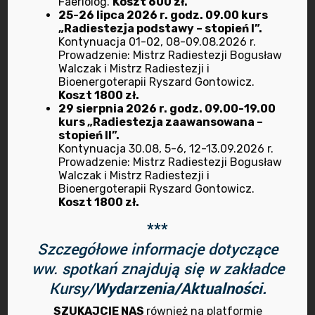
Faeriolog.
Koszt 600 zł.
marzec 2022
25-26 lipca 2026 r. godz. 09.00 kurs
„Radiestezja podstawy – stopień I”.
luty 2022
Kontynuacja 01-02, 08-09.08.2026 r.
Prowadzenie: Mistrz Radiestezji Bogusław
Walczak i Mistrz Radiestezji i
styczeń 2022
Bioenergoterapii Ryszard Gontowicz.
Koszt 1800 zł.
29 sierpnia 2026 r. godz. 09.00-19.00
grudzień 2021
kurs „Radiestezja zaawansowana –
stopień II”.
listopad 2021
Kontynuacja 30.08, 5-6, 12-13.09.2026 r.
Prowadzenie: Mistrz Radiestezji Bogusław
Walczak i Mistrz Radiestezji i
październik 2021
Bioenergoterapii Ryszard Gontowicz.
Koszt 1800 zł.
sierpień 2021
***
Szczegółowe informacje dotyczące
maj 2021
ww. spotkań znajdują się w zakładce
kwiecień 2021
Kursy/
Wydarzenia/Aktualności.
SZUKAJCIE NAS
również na platformie