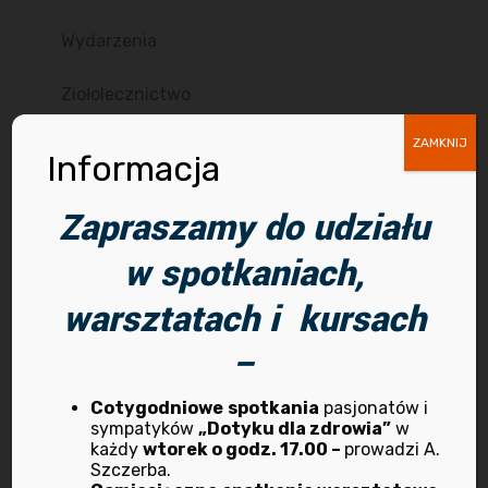
Wydarzenia
Ziołolecznictwo
ZAMKNIJ
Informacja
Zapraszamy do udziału
w spotkaniach,
Archiwum
warsztatach i kursach
–
kwiecień 2026
marzec 2025
Cotygodniowe
spotkania
pasjonatów i
sympatyków
„Dotyku dla zdrowia”
w
każdy
wtorek o godz. 17.00 –
prowadzi A.
październik 2024
Szczerba.