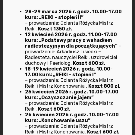
wrzesień 2023
28-29 marca 2026 r. godz. 10.00-17.00
kurs: „REIKI – stopień II”
lipiec 2023
– prowadzenie: Jolanta Różycka Mistrz
Reiki.
Koszt 1350 zł.
12 kwiecień 2026 r. godz. 11.00-17.00
maj 2023
kurs: „Podstawy pracy z wahadłem
radiestezyjnym dla początkujących”
–
marzec 2023
prowadzenie: Arkadiusz Lisiecki –
Radiesteta, nauczyciel Reiki, uzdrowiciel
duchowy i Faeriolog.
Koszt 600 zł.
luty 2023
18-19 kwiecień 2026 r. godz. 10.00-
17.00 kurs: „REIKI – stopień I”
styczeń 2023
– prowadzenie: Jolanta Różycka Mistrz
Reiki i Mistrz Konchowania .
Koszt 800 zł.
25 kwiecień 2026 r. godz. 10.00-17.00
grudzień 2022
kurs: „Oczyszczanie jajem”
– prowadzenie: Jolanta Różycka Mistrz
Reiki.
Koszt 600 zł.
listopad 2022
26 kwiecień 2026 r. godz. 10.00-17.00
kurs: „Konchowanie uszu”
październik 2022
– prowadzenie: Jolanta Różycka Mistrz
Reiki i Mistrz Konchowania.
Koszt 600 zł.