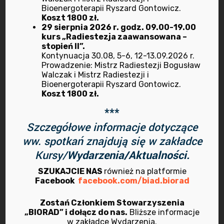
listopad 2021
Bioenergoterapii Ryszard Gontowicz.
Koszt 1800 zł.
październik 2021
29 sierpnia 2026 r. godz. 09.00-19.00
kurs „Radiestezja zaawansowana –
stopień II”.
sierpień 2021
Kontynuacja 30.08, 5-6, 12-13.09.2026 r.
Prowadzenie: Mistrz Radiestezji Bogusław
Walczak i Mistrz Radiestezji i
maj 2021
Bioenergoterapii Ryszard Gontowicz.
Koszt 1800 zł.
kwiecień 2021
***
Szczegółowe informacje dotyczące
marzec 2021
ww. spotkań znajdują się w zakładce
listopad 2020
Kursy/
Wydarzenia/Aktualności.
SZUKAJCIE NAS
również na platformie
maj 2020
Facebook
facebook.com/biad.biorad
Zostań Członkiem Stowarzyszenia
„BIORAD” i dołącz do nas.
Bliższe informacje
w zakładce Wydarzenia.