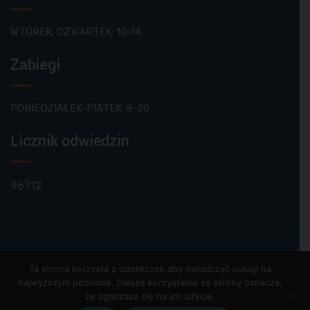
WTOREK, CZWARTEK: 10-14
Zabiegi
PONIEDZIAŁEK-PIĄTEK: 8-20
Licznik odwiedzin
96712
© Biorad 2020. Wszystkie prawa zastrzeżone.
Ta strona korzysta z ciasteczek aby świadczyć usługi na
najwyższym poziomie. Dalsze korzystanie ze strony oznacza,
POLITYKA PRYWATNOŚCI
POLITYKA COOKIES
że zgadzasz się na ich użycie.