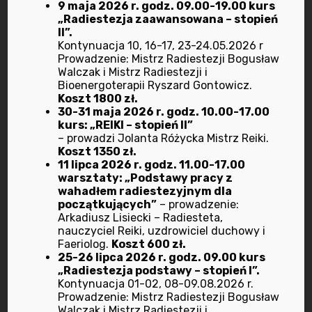
9 maja 2026 r. godz. 09.00-19.00 kurs
wrzesień 2022
„Radiestezja zaawansowana – stopień
II”.
lipiec 2022
Kontynuacja 10, 16-17, 23-24.05.2026 r
Prowadzenie: Mistrz Radiestezji Bogusław
Walczak i Mistrz Radiestezji i
czerwiec 2022
Bioenergoterapii Ryszard Gontowicz.
Koszt 1800 zł.
maj 2022
30-31 maja 2026 r. godz. 10.00-17.00
kurs: „REIKI – stopień II”
– prowadzi Jolanta Różycka Mistrz Reiki.
kwiecień 2022
Koszt 1350 zł.
11 lipca 2026 r. godz. 11.00-17.00
warsztaty: „Podstawy pracy z
marzec 2022
wahadłem radiestezyjnym dla
początkujących”
– prowadzenie:
luty 2022
Arkadiusz Lisiecki – Radiesteta,
nauczyciel Reiki, uzdrowiciel duchowy i
Faeriolog.
Koszt 600 zł.
styczeń 2022
25-26 lipca 2026 r. godz. 09.00 kurs
„Radiestezja podstawy – stopień I”.
grudzień 2021
Kontynuacja 01-02, 08-09.08.2026 r.
Prowadzenie: Mistrz Radiestezji Bogusław
Walczak i Mistrz Radiestezji i