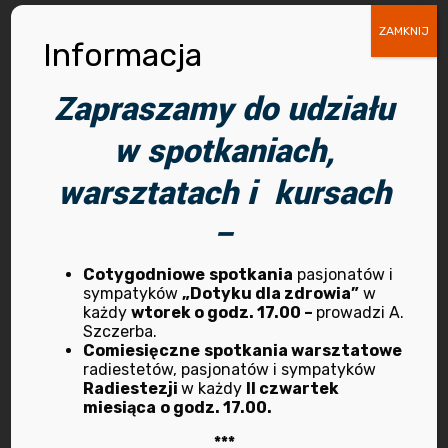
ZAMKNIJ
Informacja
Archiwum
Zapraszamy do udziału
kwiecień 2026
w spotkaniach,
marzec 2025
warsztatach i kursach
–
październik 2024
wrzesień 2024
Cotygodniowe
spotkania
pasjonatów i
sympatyków
„Dotyku dla zdrowia”
w
każdy
wtorek o godz. 17.00 –
prowadzi A.
lipiec 2024
Szczerba.
Comiesięczne
spotkania warsztatowe
marzec 2024
radiestetów, pasjonatów i sympatyków
Radiestezji
w każdy
II czwartek
miesiąca
o godz. 17.00.
luty 2024
***