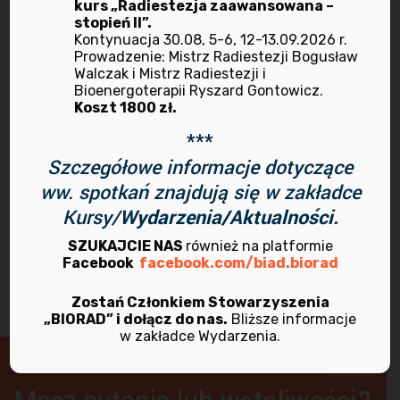
kurs „Radiestezja zaawansowana –
stopień II”.
kwiecień 2021
Kontynuacja 30.08, 5-6, 12-13.09.2026 r.
Prowadzenie: Mistrz Radiestezji Bogusław
Walczak i Mistrz Radiestezji i
marzec 2021
Bioenergoterapii Ryszard Gontowicz.
Koszt 1800 zł.
listopad 2020
***
Szczegółowe informacje dotyczące
maj 2020
ww. spotkań znajdują się w zakładce
Kursy/
Wydarzenia/Aktualności.
SZUKAJCIE NAS
również na platformie
Facebook
facebook.com/biad.biorad
Zostań Członkiem Stowarzyszenia
„BIORAD” i dołącz do nas.
Bliższe informacje
w zakładce Wydarzenia.