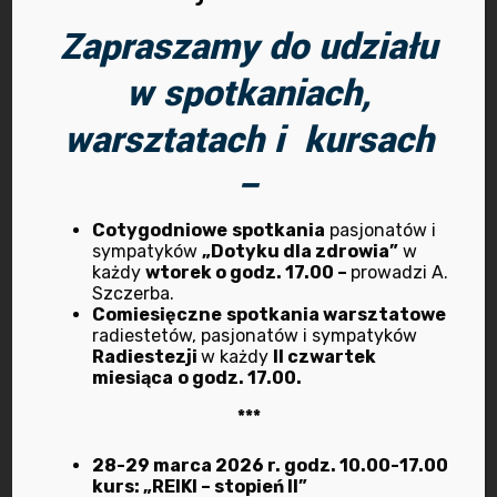
marzec 2025
Zapraszamy do udziału
październik 2024
w spotkaniach,
wrzesień 2024
warsztatach i kursach
–
lipiec 2024
marzec 2024
Cotygodniowe
spotkania
pasjonatów i
sympatyków
„Dotyku dla zdrowia”
w
każdy
wtorek o godz. 17.00 –
prowadzi A.
luty 2024
Szczerba.
Comiesięczne
spotkania warsztatowe
radiestetów, pasjonatów i sympatyków
wrzesień 2023
Radiestezji
w każdy
II czwartek
miesiąca
o godz. 17.00.
lipiec 2023
***
maj 2023
28-29 marca 2026 r. godz. 10.00-17.00
kurs: „REIKI – stopień II”