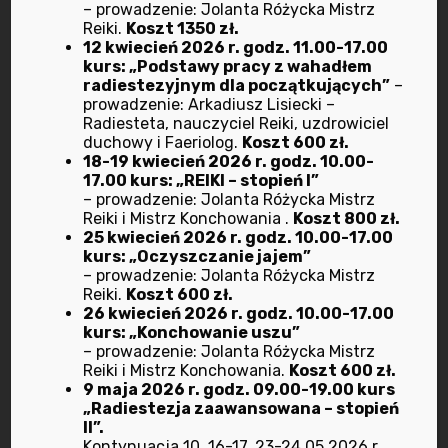
marzec 2023
– prowadzenie: Jolanta Różycka Mistrz
Reiki.
Koszt 1350 zł.
12 kwiecień 2026 r. godz. 11.00-17.00
luty 2023
kurs: „Podstawy pracy z wahadłem
radiestezyjnym dla początkujących”
–
styczeń 2023
prowadzenie: Arkadiusz Lisiecki –
Radiesteta, nauczyciel Reiki, uzdrowiciel
duchowy i Faeriolog.
Koszt 600 zł.
grudzień 2022
18-19 kwiecień 2026 r. godz. 10.00-
17.00 kurs: „REIKI – stopień I”
listopad 2022
– prowadzenie: Jolanta Różycka Mistrz
Reiki i Mistrz Konchowania .
Koszt 800 zł.
25 kwiecień 2026 r. godz. 10.00-17.00
październik 2022
kurs: „Oczyszczanie jajem”
– prowadzenie: Jolanta Różycka Mistrz
Reiki.
Koszt 600 zł.
wrzesień 2022
26 kwiecień 2026 r. godz. 10.00-17.00
kurs: „Konchowanie uszu”
lipiec 2022
– prowadzenie: Jolanta Różycka Mistrz
Reiki i Mistrz Konchowania.
Koszt 600 zł.
9 maja 2026 r. godz. 09.00-19.00 kurs
czerwiec 2022
„Radiestezja zaawansowana – stopień
II”.
maj 2022
Kontynuacja 10, 16-17, 23-24.05.2026 r