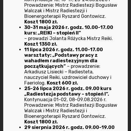
Prowadzenie: Mistrz Radiestezji Bogusław
Walczak i Mistrz Radiestezji i
kwiecień 2022
Bioenergoterapii Ryszard Gontowicz.
Koszt 1800 zł.
30-31 maja 2026 r. godz. 10.00-17.00
marzec 2022
kurs: „REIKI – stopień II”
– prowadzi Jolanta Różycka Mistrz Reiki.
luty 2022
Koszt 1350 zł.
11 lipca 2026 r. godz. 11.00-17.00
warsztaty: „Podstawy pracy z
styczeń 2022
wahadłem radiestezyjnym dla
początkujących”
– prowadzenie:
grudzień 2021
Arkadiusz Lisiecki – Radiesteta,
nauczyciel Reiki, uzdrowiciel duchowy i
Faeriolog.
Koszt 600 zł.
listopad 2021
25-26 lipca 2026 r. godz. 09.00 kurs
„Radiestezja podstawy – stopień I”.
październik 2021
Kontynuacja 01-02, 08-09.08.2026 r.
Prowadzenie: Mistrz Radiestezji Bogusław
Walczak i Mistrz Radiestezji i
sierpień 2021
Bioenergoterapii Ryszard Gontowicz.
Koszt 1800 zł.
29 sierpnia 2026 r. godz. 09.00-19.00
maj 2021