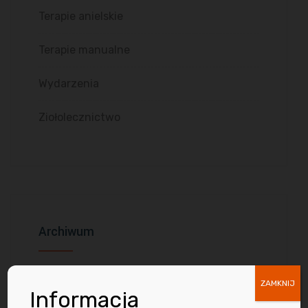
Terapie anielskie
Terapie manualne
Wydarzenia
Ziołolecznictwo
Archiwum
kwiecień 2026
ZAMKNIJ
Informacja