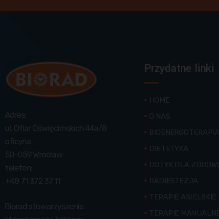
Przydatne linki
HOME
Adres:
O NAS
ul. Ofiar Oświęcimskich 44a/8
BIOENERGOTERAPI
oficyna
DIETETYKA
50-059 Wrocław
DOTYK DLA ZDROW
telefon:
+48 71 372 37 11
RADIESTEZJA
TERAPIE ANIELSKIE
Biorad stowarzyszenie
TERAPIE MANUALN