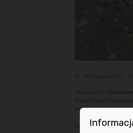
24 stycznia 2022
Zapraszamy na
kurs Kon
Grecji, Chinach, Egipcie 
Konchowanie cieszy się do
Informacj
Koncha to rurka z woskowa