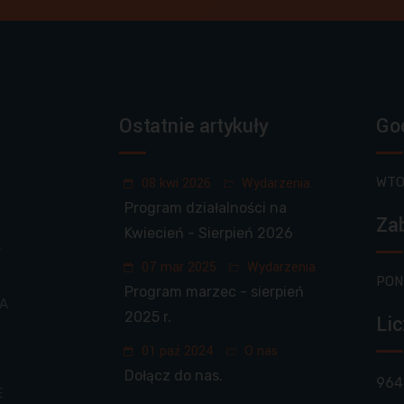
Ostatnie artykuły
Go
08 kwi 2026
Wydarzenia
WTO
Program działalności na
Zab
Kwiecień - Sierpień 2026
A
07 mar 2025
Wydarzenia
PON
Program marzec - sierpień
IA
2025 r.
Lic
01 paź 2024
O nas
Dołącz do nas.
964
E