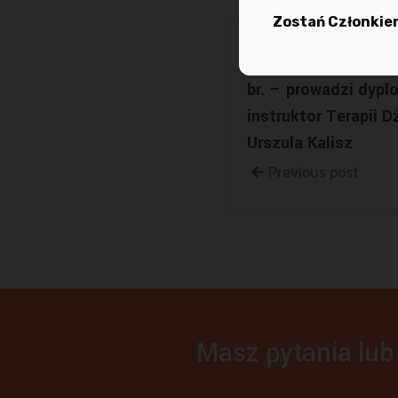
Zostań Członkiem
Kurs – Terapie Misa
br. – prowadzi dypl
instruktor Terapii 
Urszula Kalisz
Previous post
Masz pytania lub