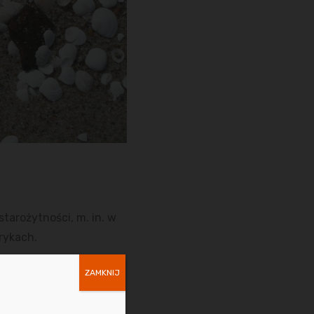
tarożytności, m. in. w
rykach.
ZAMKNIJ
ię po odpaleniu jej