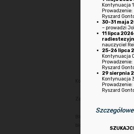
migrenami szyjnymi,
Kontynuacja 1
Prowadzenie: M
nadmierną pobudliw
Ryszard Gont
nerwicami narządowym
30-31 maja 20
– prowadzi Jo
jajnikami, nadżerkam
11 lipca 202
rwą kulszową,
radiestezyj
nauczyciel Rei
wszystkimi nerwobó
25-26 lipca 2
zaburzeniami przemi
Kontynuacja 0
Prowadzenie: M
dolegliwościami okre
Ryszard Gont
29 sierpnia 
Kontynuacja 30
Koszt całego kursu 400 zł
Prowadzenie: M
Ryszard Gont
Zapraszamy do siedziby S
Szczegółowe 
Bliższe informacje pod n
biorad@biorad.wroclaw.pl
SZUKAJC