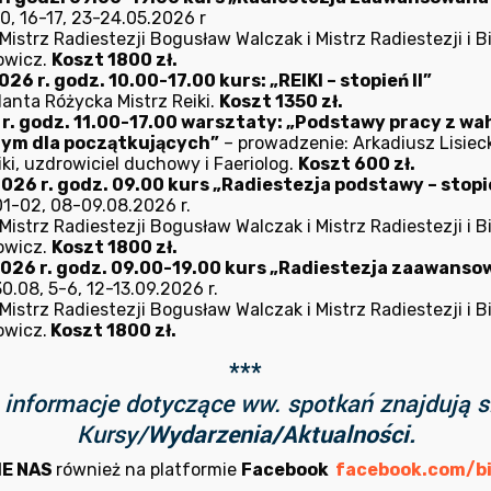
0, 16-17, 23-24.05.2026 r
istrz Radiestezji Bogusław Walczak i Mistrz Radiestezji i B
ością nerwową,
owicz.
Koszt 1800 zł.
i, tzw. wegetatywne (np. żołądka, jelita grubego, serca),
26 r. godz. 10.00-17.00 kurs: „REIKI – stopień II”
lanta Różycka Mistrz Reiki.
Koszt 1350 zł.
i,
6 r. godz. 11.00-17.00 warsztaty: „Podstawy pracy z w
nym dla początkujących”
– prowadzenie: Arkadiusz Lisieck
ki, uzdrowiciel duchowy i Faeriolog.
Koszt 600 zł.
lami, w tym spowodowanymi skutkami półpaśca,
026 r. godz. 09.00 kurs „Radiestezja podstawy – stopie
any materii,
1-02, 08-09.08.2026 r.
istrz Radiestezji Bogusław Walczak i Mistrz Radiestezji i B
su przekwitania.
owicz.
Koszt 1800 zł.
2026 r. godz. 09.00-19.00 kurs „Radiestezja zaawansowa
.08, 5-6, 12-13.09.2026 r.
.
istrz Radiestezji Bogusław Walczak i Mistrz Radiestezji i B
owicz.
Koszt 1800 zł.
towarzyszenia Radiestetów i Bioenergoterapeutów „Biorad”
***
informacje dotyczące ww. spotkań znajdują s
Kursy/
Wydarzenia/Aktualności.
umerami telefonów 609673787, 796364707 lub napisz do nas
, biorad.wroclaw@gmail.com
IE NAS
również na platformie
Facebook
facebook.com/bi