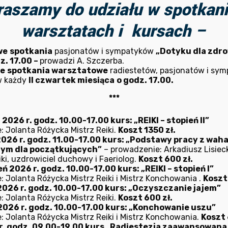
raszamy do udziału w spotkani
usuwania zanieczyszczeń z organizmu. Działa na zasadzie
usznym wytwarza się oczyszczające podciśnienie i ciepłe p
warsztatach i kursach –
dniejsze przy ściankach rurki świecy. Po zapaleniu płomień 
we
spotkania
pasjonatów i sympatyków
„Dotyku dla zdro
z. 17.00 –
prowadzi A. Szczerba.
e dolegliwości związane z :
ne
spotkania warsztatowe
radiestetów, pasjonatów i sy
w każdy
II czwartek miesiąca
o godz. 17.00.
ległą woskowinę w uchu, likwiduje swędzenie, głuchotę, s
***
026 r. godz. 10.00-17.00 kurs: „REIKI – stopień II”
immunologicznego (układu odpornościowego),
: Jolanta Różycka Mistrz Reiki.
Koszt 1350 zł.
eniem równowagi,
2026 r. godz. 11.00-17.00 kurs: „Podstawy pracy z wah
nym dla początkujących”
– prowadzenie: Arkadiusz Lisieck
 nosa, chorobami gardła i oskrzeli,
ki, uzdrowiciel duchowy i Faeriolog.
Koszt 600 zł.
mi i wzmożonymi napięciami mięśniowymi, zwłaszcza w okol
ń 2026 r. godz. 10.00-17.00 kurs: „REIKI – stopień I”
: Jolanta Różycka Mistrz Reiki i Mistrz Konchowania .
Koszt
2026 r. godz. 10.00-17.00 kurs: „Oczyszczanie jajem”
: Jolanta Różycka Mistrz Reiki.
Koszt 600 zł.
głowy (bóle naczynio-ruchowe, migrenowe),
2026 r. godz. 10.00-17.00 kurs: „Konchowanie uszu”
: Jolanta Różycka Mistrz Reiki i Mistrz Konchowania.
Koszt 
osowych, czołowych, szczękowych),
r. godz. 09.00-19.00 kurs „Radiestezja zaawansowana – 