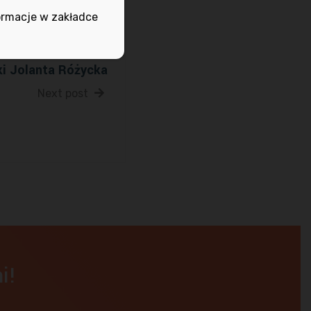
ormacje w zakładce
I – prowadzi Mistrz
ki Jolanta Różycka
Next post
i!