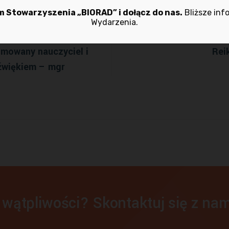
 Stowarzyszenia „BIORAD” i dołącz do nas.
Bliższe inf
Wydarzenia.
mi – 23-24 kwietnia
Kurs REIKI – stopień 
omowany nauczyciel i
Rei
Dźwiękiem – mgr
 wątpliwości? Skontaktuj się z nam