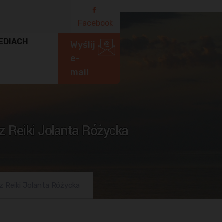
Facebook
EDIACH
Wyślij
e-
mail
 Reiki Jolanta Różycka
z Reiki Jolanta Różycka