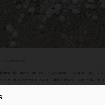
Wydarzenia
chowania uszu
– metody oczyszczania uszu znanej już w s
jak również stosowanej przez indiańskie plemiona w obu Ame
 dziś dużą popularnością na całym świecie.
a
nego płótna w kształcie stożka lub lejka, którą wprowadza s