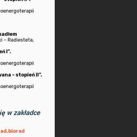
ioenergoterapii
ahadłem
i – Radiesteta,
ń I”.
ioenergoterapii
na – stopień II”.
ioenergoterapii
.
ię w zakładce
 na adres:
ad.biorad