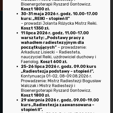
Bioenergoterapii Ryszard Gontowicz.
Koszt 1800 zł.
30-31 maja 2026 r. godz. 10.00-17.00
kurs: „REIKI – stopień II”
– prowadzi Jolanta Różycka Mistrz Reiki.
Koszt 1350 zł.
11 lipca 2026 r. godz. 11.00-17.00
warsztaty: „Podstawy pracy z
wahadłem radiestezyjnym dla
początkujących”
– prowadzenie:
Arkadiusz Lisiecki – Radiesteta,
nauczyciel Reiki, uzdrowiciel duchowy i
Faeriolog.
Koszt 600 zł.
Adres:
25-26 lipca 2026 r. godz. 09.00 kurs
ul. Ofiar Oświęcimskich 44a/8 oficyna
„Radiestezja podstawy – stopień I”.
50-059 Wrocław
Kontynuacja 01-02, 08-09.08.2026 r.
Prowadzenie: Mistrz Radiestezji Bogusław
telefon:
Walczak i Mistrz Radiestezji i
+48 71 372 37 11
Bioenergoterapii Ryszard Gontowicz.
Koszt 1800 zł.
29 sierpnia 2026 r. godz. 09.00-19.00
Biorad stowarzyszenie
kurs „Radiestezja zaawansowana –
które pomaga ludziom.
stopień II”.