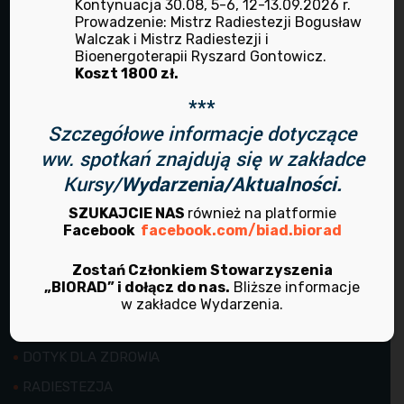
Kontynuacja 30.08, 5-6, 12-13.09.2026 r.
Prowadzenie: Mistrz Radiestezji Bogusław
Walczak i Mistrz Radiestezji i
Znajdź nas na Facebooku
Bioenergoterapii Ryszard Gontowicz.
Koszt 1800 zł.
Facebook
***
Szczegółowe informacje dotyczące
ww. spotkań znajdują się w zakładce
Przydatne linki
Kursy/
Wydarzenia/Aktualności.
SZUKAJCIE NAS
również na platformie
Facebook
facebook.com/biad.biorad
HOME
O NAS
Zostań Członkiem Stowarzyszenia
„BIORAD” i dołącz do nas.
Bliższe informacje
BIOENERGOTERAPIA
w zakładce Wydarzenia.
DIETETYKA
DOTYK DLA ZDROWIA
RADIESTEZJA