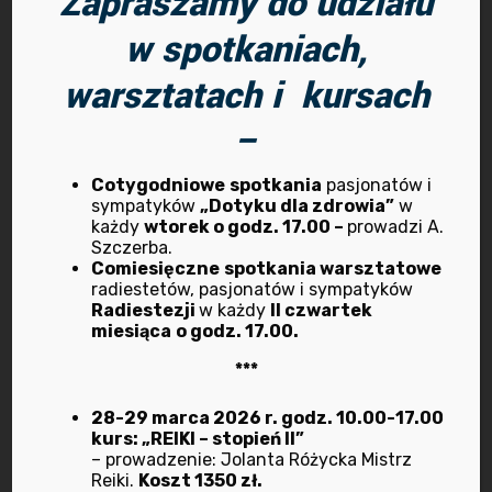
Zapraszamy do udziału
Jeszcze raz SPOKOJNYCH, CUDOWNYCH I DOBRYCH
w spotkaniach,
ŚWIĄT!!!
warsztatach i kursach
Więcej zdjęć znajdziesz w naszej Galerii na stronie.
–
Cotygodniowe
spotkania
pasjonatów i
sympatyków
„Dotyku dla zdrowia”
w
Program
Zapraszamy w
każdy
wtorek o godz. 17.00 –
prowadzi A.
Kursów w
środę 28
Szczerba.
Comiesięczne
spotkania warsztatowe
BIORADZIE –
grudnia br. o
radiestetów, pasjonatów i sympatyków
zima/wiosna
godz.18.00 na
Radiestezji
w każdy
II czwartek
miesiąca
o godz. 17.00.
2023 r.
koncert –
***
Zakończ Rok
Previous post
2022 z
28-29 marca 2026 r. godz. 10.00-17.00
Harmonią
kurs: „REIKI – stopień II”
– prowadzenie: Jolanta Różycka Mistrz
Dźwięków
Reiki.
Koszt 1350 zł.