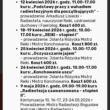
12 kwiecień 2026 r. godz. 11.00-17.00
terapeutycznyc
kurs: „Podstawy pracy z wahadłem
h Kamertonów
radiestezyjnym dla początkujących”
–
prowadzenie: Arkadiusz Lisiecki –
– który
Radiesteta, nauczyciel Reiki, uzdrowiciel
poprowadzi
duchowy i Faeriolog.
Koszt 600 zł.
18-19 kwiecień 2026 r. godz. 10.00-
Anna Żbik.
17.00 kurs: „REIKI – stopień I”
– prowadzenie: Jolanta Różycka Mistrz
Next post
Reiki i Mistrz Konchowania .
Koszt 800 zł.
25 kwiecień 2026 r. godz. 10.00-17.00
kurs: „Oczyszczanie jajem”
– prowadzenie: Jolanta Różycka Mistrz
Reiki.
Koszt 600 zł.
26 kwiecień 2026 r. godz. 10.00-17.00
kurs: „Konchowanie uszu”
– prowadzenie: Jolanta Różycka Mistrz
Reiki i Mistrz Konchowania.
Koszt 600 zł.
9 maja 2026 r. godz. 09.00-19.00 kurs
Masz pytania lub wątpliwości?
„Radiestezja zaawansowana – stopień
II”.
Skontaktuj się z nami!
Kontynuacja 10, 16-17, 23-24.05.2026 r
Prowadzenie: Mistrz Radiestezji Bogusław
Walczak i Mistrz Radiestezji i