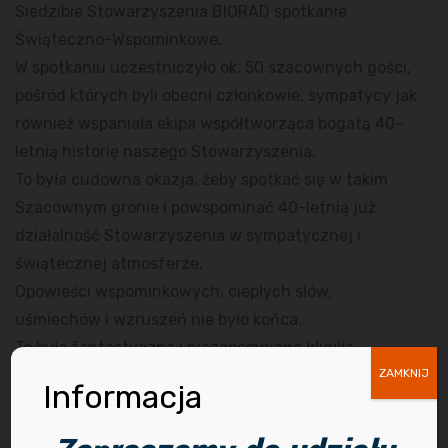
Siedzibie Stowarzyszenia BIORAD spotkanie
Świąteczno-Wspominkowe.
W spotkaniu uczestniczyło ok. 50 szacownych gości,
pośród których byli obecni członkowie, sympatycy jak
również wspaniała ekipa współtworząca bogatą 40-
letnią historię naszego Stowarzyszenia.
To była cudowna okazja, żeby spotkać się w takim
Szacownym gronie i powspominać 40-letnią już
działalność Stowarzyszenia w sympatycznej i
świątecznej atmosferze.
Opowieści wspominkowych, ciepłych słów,
uśmiechów i wzruszeń nie było końca.
To była fantastyczna i niezapomniana Wigilia.
Dziękujemy wszystkim przybyłym za WSPANIAŁE
ZAMKNIJ
Informacja
SPOTKANIE, które pozostanie w naszych sercach na
zawsze.