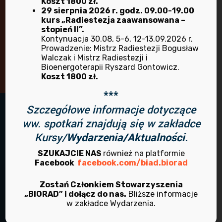
Koszt 1800 zł.
29 sierpnia 2026 r. godz. 09.00-19.00
kurs „Radiestezja zaawansowana –
Masz pytania lub wątpliwości?
stopień II”.
Kontynuacja 30.08, 5-6, 12-13.09.2026 r.
Prowadzenie: Mistrz Radiestezji Bogusław
Skontaktuj się z nami!
Walczak i Mistrz Radiestezji i
Bioenergoterapii Ryszard Gontowicz.
Koszt 1800 zł.
***
Szczegółowe informacje dotyczące
ww. spotkań znajdują się w zakładce
Kursy/
Wydarzenia/Aktualności.
SZUKAJCIE NAS
również na platformie
Facebook
facebook.com/biad.biorad
Zostań Członkiem Stowarzyszenia
Adres:
„BIORAD” i dołącz do nas.
Bliższe informacje
w zakładce Wydarzenia.
ul. Ofiar Oświęcimskich 44a/8 oficyna
50-059 Wrocław