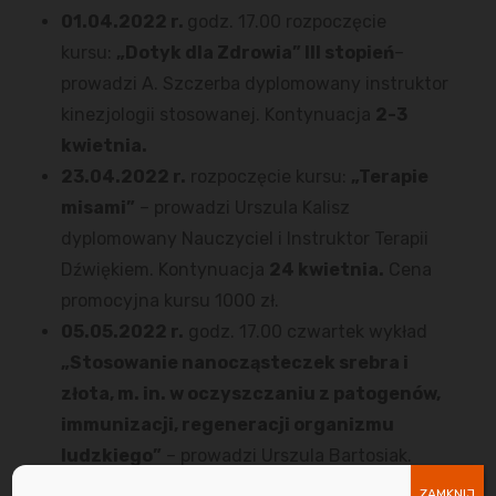
01.04.2022 r.
godz. 17.00 rozpoczęcie
kursu:
„Dotyk dla Zdrowia” III stopień
–
prowadzi A. Szczerba dyplomowany instruktor
kinezjologii stosowanej. Kontynuacja
2-3
kwietnia.
23.04.2022 r.
rozpoczęcie kursu:
„Terapie
misami”
– prowadzi Urszula Kalisz
dyplomowany Nauczyciel i Instruktor Terapii
Dźwiękiem. Kontynuacja
24 kwietnia.
Cena
promocyjna kursu 1000 zł.
05.05.2022 r.
godz. 17.00 czwartek wykład
„Stosowanie nanocząsteczek srebra i
złota, m. in. w oczyszczaniu z patogenów,
immunizacji, regeneracji organizmu
ludzkiego”
– prowadzi Urszula Bartosiak.
06.05.2022 r.
godz. 17.00 rozpoczęcie kursu:
ZAMKNIJ