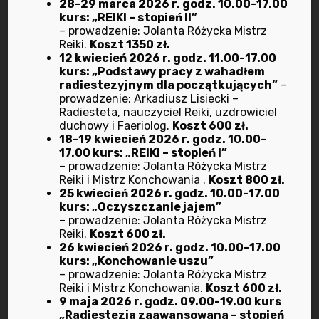
28-29 marca 2026 r. godz. 10.00-17.00
Różycka Mistrz Reiki.
kurs: „REIKI – stopień II”
– prowadzenie: Jolanta Różycka Mistrz
04.06.2022 r.
rozpoczęcie kursu: „REIKI I” –
Reiki.
Koszt 1350 zł.
prowadzi Jolanta Różycka Mistrz Reiki.
12 kwiecień 2026 r. godz. 11.00-17.00
kurs: „Podstawy pracy z wahadłem
Kontynuacja 05 czerwca. Wykład inauguracyjny
radiestezyjnym dla początkujących”
–
dla kursantów oraz dla osób zainteresowanych
prowadzenie: Arkadiusz Lisiecki –
Radiesteta, nauczyciel Reiki, uzdrowiciel
dnia 03 czerwca
o godz. 17.00. Koszt kursu
duchowy i Faeriolog.
Koszt 600 zł.
500 zł.
18-19 kwiecień 2026 r. godz. 10.00-
17.00 kurs: „REIKI – stopień I”
24.06.2022 r.
godz. 17.00 rozpoczęcie kursu:
– prowadzenie: Jolanta Różycka Mistrz
„Dotyk dla Zdrowia” III stopień
– prowadzi A.
Reiki i Mistrz Konchowania .
Koszt 800 zł.
25 kwiecień 2026 r. godz. 10.00-17.00
Szczerba dyplomowany instruktor kinezjologii
kurs: „Oczyszczanie jajem”
stosowanej. Kontynuacja
25-26 czerwca.
– prowadzenie: Jolanta Różycka Mistrz
Koszt kursu 400 zł.
Reiki.
Koszt 600 zł.
26 kwiecień 2026 r. godz. 10.00-17.00
kurs: „Konchowanie uszu”
– prowadzenie: Jolanta Różycka Mistrz
Reiki i Mistrz Konchowania.
Koszt 600 zł.
9 maja 2026 r. godz. 09.00-19.00 kurs
Zapraszamy w
Zostań
„Radiestezja zaawansowana – stopień