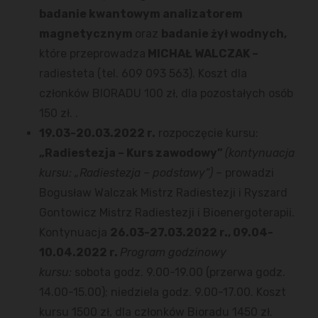
badanie kwantowym analizatorem
magnetycznym
oraz
badanie żył wodnych,
które przeprowadza
MICHAŁ WALCZAK –
radiesteta (tel. 609 093 563). Koszt dla
członków BIORADU 100 zł, dla pozostałych osób
150 zł. .
19.03-20.03.2022 r.
rozpoczęcie kursu:
„Radiestezja – Kurs zawodowy”
(kontynuacja
kursu: „Radiestezja – podstawy”)
– prowadzi
Bogusław Walczak Mistrz Radiestezji i Ryszard
Gontowicz Mistrz Radiestezji i Bioenergoterapii.
Kontynuacja
26.03-27.03.2022 r., 09.04-
10.04.2022 r.
Program godzinowy
kursu:
sobota godz. 9.00-19.00 (przerwa godz.
14.00-15.00); niedziela godz. 9.00-17.00. Koszt
kursu 1500 zł, dla członków Bioradu 1450 zł.