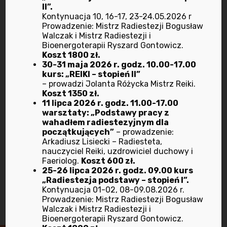
każdy piątek w
Członkiem
II”.
Kontynuacja 10, 16-17, 23-24.05.2026 r
godzinach 12-
Stowarzyszenia
Prowadzenie: Mistrz Radiestezji Bogusław
15 na badanie
„BIORAD” i
Walczak i Mistrz Radiestezji i
Bioenergoterapii Ryszard Gontowicz.
kwantowym
dołącz do nas
Koszt 1800 zł.
analizatorem
:)
30-31 maja 2026 r. godz. 10.00-17.00
kurs: „REIKI – stopień II”
magnetycznym
Next post
– prowadzi Jolanta Różycka Mistrz Reiki.
Koszt 1350 zł.
oraz na badanie
11 lipca 2026 r. godz. 11.00-17.00
żył wodnych –
warsztaty: „Podstawy pracy z
wahadłem radiestezyjnym dla
prowadzi
początkujących”
– prowadzenie:
Michał Walczak
Arkadiusz Lisiecki – Radiesteta,
nauczyciel Reiki, uzdrowiciel duchowy i
Previous post
Faeriolog.
Koszt 600 zł.
25-26 lipca 2026 r. godz. 09.00 kurs
„Radiestezja podstawy – stopień I”.
Kontynuacja 01-02, 08-09.08.2026 r.
Prowadzenie: Mistrz Radiestezji Bogusław
Walczak i Mistrz Radiestezji i
Bioenergoterapii Ryszard Gontowicz.