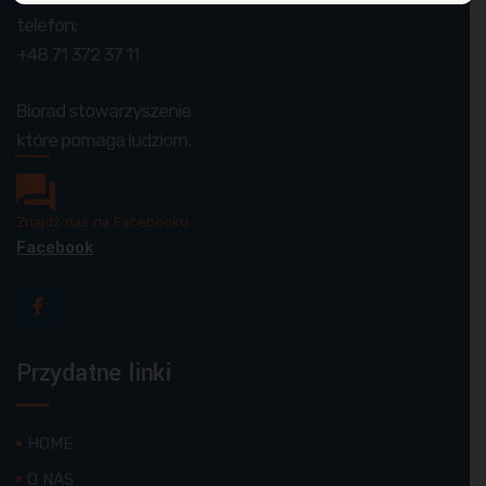
telefon:
+48 71 372 37 11
Biorad stowarzyszenie
które pomaga ludziom.
Znajdź nas na Facebooku
Facebook
Przydatne linki
HOME
O NAS