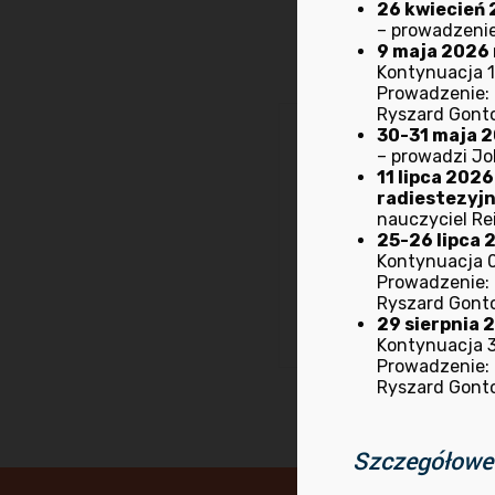
26 kwiecień 
gongów
„- prowadzi
– prowadzenie
Kontynuacja
09 paź
9 maja 2026 
Kontynuacja 1
Prowadzenie: M
Ryszard Gont
30-31 maja 20
Piątek 01 lipca br. 
– prowadzi Jo
11 lipca 202
pana Arkadiusza Lis
radiestezyj
jako droga rozwoju
nauczyciel Rei
25-26 lipca 2
wolny)
Kontynuacja 0
Prowadzenie: M
Previous post
Ryszard Gont
29 sierpnia 
Kontynuacja 30
Prowadzenie: M
Ryszard Gont
Szczegółowe 