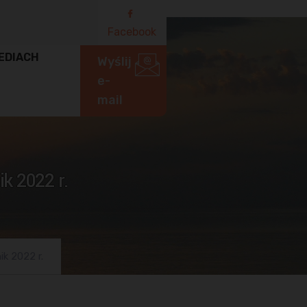
Facebook
EDIACH
Wyślij
e-
mail
k 2022 r.
k 2022 r.