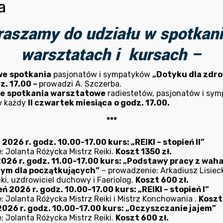
a
raszamy do udziału w spotkani
warsztatach i kursach –
darzenia
we
spotkania
pasjonatów i sympatyków
„Dotyku dla zdro
z. 17.00 –
prowadzi A. Szczerba.
godz. 10.00 rozpoczęcie kursu:
„REIKI – stopień II”
– prowa
ne
spotkania warsztatowe
radiestetów, pasjonatów i sy
w każdy
II czwartek miesiąca
o godz. 17.00.
uacja
28 sierpnia 2022 r.
.
godz. 09.00 rozpoczęcie kursu:
„Radiestezja – podstaw
***
 egzaminu czeladniczego) – prowadzi Bogusław Walczak Mis
026 r. godz. 10.00-17.00 kurs: „REIKI – stopień II”
strz Radiestezji i Bioenergoterapii.
Kontynuacja 11.09, 1
: Jolanta Różycka Mistrz Reiki.
Koszt 1350 zł.
2026 r. godz. 11.00-17.00 kurs: „Podstawy pracy z wah
nym dla początkujących”
– prowadzenie: Arkadiusz Lisieck
r.
godz. 17.00 rozpoczęcie nowej edycji kursu:
„Dotyk dla zd
ki, uzdrowiciel duchowy i Faeriolog.
Koszt 600 zł.
y instruktor kinezjologii stosowanej Antoni Szczerba. Ko
ń 2026 r. godz. 10.00-17.00 kurs: „REIKI – stopień I”
: Jolanta Różycka Mistrz Reiki i Mistrz Konchowania .
Koszt
r.
2026 r. godz. 10.00-17.00 kurs: „Oczyszczanie jajem”
22 r.
godz. 10.00 rozpoczęcie kursu:
„Terapie Misami – Ma
: Jolanta Różycka Mistrz Reiki.
Koszt 600 zł.