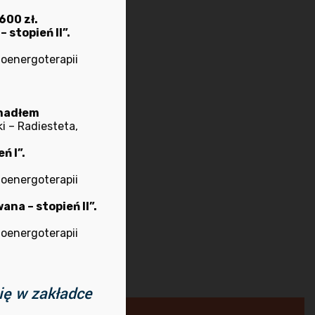
Urszula Kalisz.
600 zł.
stopień II”.
ioenergoterapii
a br. o godz. 17.00
ahadłem
IORAD zaprasza na
i – Radiesteta,
ekoding – klucz do
ń I”.
 prowadzi Jadwiga
ioenergoterapii
Spychała
Next post
na – stopień II”.
ioenergoterapii
ię w zakładce