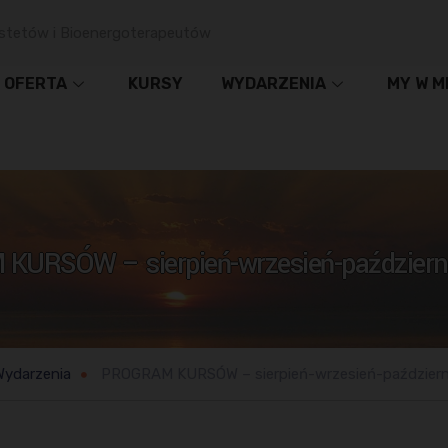
stetów i Bioenergoterapeutów
OFERTA
KURSY
WYDARZENIA
MY W M
URSÓW – sierpień-wrzesień-październi
Wydarzenia
PROGRAM KURSÓW – sierpień-wrzesień-październi