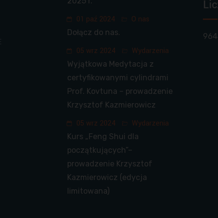
2025 r.
Lic
01 paź 2024
O nas
Dołącz do nas.
964
E
05 wrz 2024
Wydarzenia
Wyjątkowa Medytacja z
certyfikowanymi cylindrami
Prof. Kovtuna – prowadzenie
Krzysztof Kazmierowicz
05 wrz 2024
Wydarzenia
Kurs „Feng Shui dla
początkujących”–
prowadzenie Krzysztof
Kazmierowicz (edycja
limitowana)