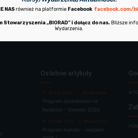
IE NAS
również na platformie
Facebook
facebook.com/bi
 wątpliwości? Skontaktuj się z nam
 Stowarzyszenia „BIORAD” i dołącz do nas.
Bliższe inf
Wydarzenia.
Ostatnie artykuły
Go
08 kwi 2026
Wydarzenia
WTO
Program działalności na
Zab
Kwiecień - Sierpień 2026
A
07 mar 2025
Wydarzenia
PON
Program marzec - sierpień
IA