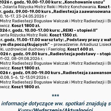
2026 r. godz. 10.00-17.00 kurs: „Konchowanie uszu”
 dyplomowany nauczyciel i instruktor Terapii Dźwiękiem mgr 
: Jolanta Różycka Mistrz Reiki i Mistrz Konchowania.
Koszt 
dziernika 2022 r.
r. godz. 09.00-19.00 kurs „Radiestezja zaawansowana – 
0, 16-17, 23-24.05.2026 r
istrz Radiestezji Bogusław Walczak i Mistrz Radiestezji i B
owicz.
Koszt 1800 zł.
26 r. godz. 10.00-17.00 kurs: „REIKI – stopień II”
– godz. 18.00 wykład
W piątek 8 lipc
lanta Różycka Mistrz Reiki.
Koszt 1350 zł.
6 r. godz. 11.00-17.00 warsztaty: „Podstawy pracy z w
ieckiego pt. „REIKI
Stowarzyszenie B
nym dla początkujących”
– prowadzenie: Arkadiusz Lisieck
 duchowego” (wstęp
wykład pt. „D
ki, uzdrowiciel duchowy i Faeriolog.
Koszt 600 zł.
026 r. godz. 09.00 kurs „Radiestezja podstawy – stopie
podświadomości” –
1-02, 08-09.08.2026 r.
istrz Radiestezji Bogusław Walczak i Mistrz Radiestezji i B
owicz.
Koszt 1800 zł.
2026 r. godz. 09.00-19.00 kurs „Radiestezja zaawansowa
.08, 5-6, 12-13.09.2026 r.
istrz Radiestezji Bogusław Walczak i Mistrz Radiestezji i B
owicz.
Koszt 1800 zł.
***
informacje dotyczące ww. spotkań znajdują s
Kursy/
Wydarzenia/Aktualności.