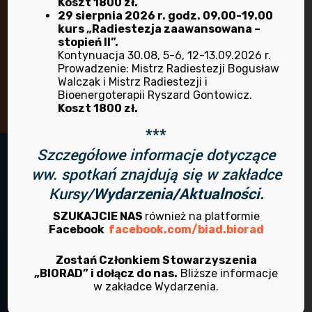
Koszt 1800 zł.
29 sierpnia 2026 r. godz. 09.00-19.00
kurs „Radiestezja zaawansowana –
Masz pytania lub wątpliwości?
stopień II”.
Kontynuacja 30.08, 5-6, 12-13.09.2026 r.
Prowadzenie: Mistrz Radiestezji Bogusław
Skontaktuj się z nami!
Walczak i Mistrz Radiestezji i
Bioenergoterapii Ryszard Gontowicz.
Koszt 1800 zł.
***
Szczegółowe informacje dotyczące
ww. spotkań znajdują się w zakładce
Kursy/
Wydarzenia/Aktualności.
SZUKAJCIE NAS
również na platformie
Facebook
facebook.com/biad.biorad
Zostań Członkiem Stowarzyszenia
„BIORAD” i dołącz do nas.
Bliższe informacje
Adres:
w zakładce Wydarzenia.
ul. Ofiar Oświęcimskich 44a/8 oficyna
50-059 Wrocław