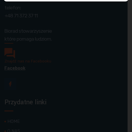
telefon:
+48 71 372 37 11
Biorad stowarzyszenie
które pomaga ludziom.
Znajdź nas na Facebooku
Facebook
Przydatne linki
HOME
O NAS