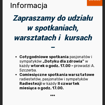
wylogowania, opuszczenia strony internetowej
Informacja
lub wyłączenia oprogramowania (przeglądarki
Zapraszamy do udziału
internetowej). „Stałe” pliki cookies
przechowywane są w urządzeniu końcowym
w spotkaniach,
Użytkownika przez czas określony w
warsztatach i kursach
parametrach plików cookies lub do czasu ich
usunięcia przez Użytkownika.
–
Oprogramowanie do przeglądania stron
internetowych (przeglądarka internetowa)
Cotygodniowe
spotkania
pasjonatów i
sympatyków
„Dotyku dla zdrowia”
w
zazwyczaj domyślnie dopuszcza
każdy
wtorek o godz. 17.00 –
prowadzi A.
przechowywanie plików cookies w urządzeniu
Szczerba.
końcowym Użytkownika. Użytkownicy Serwisu
Comiesięczne
spotkania warsztatowe
radiestetów, pasjonatów i sympatyków
mogą dokonać zmiany ustawień w tym
Radiestezji
w każdy
II czwartek
zakresie. Przeglądarka internetowa umożliwia
miesiąca
o godz. 17.00.
usunięcie plików cookies. Możliwe jest także
***
automatyczne blokowanie plików cookies