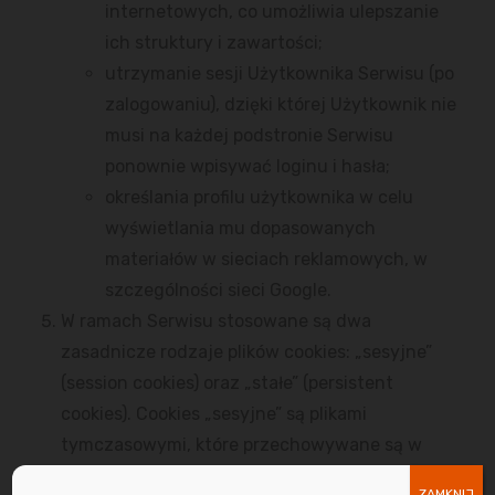
internetowych, co umożliwia ulepszanie
ich struktury i zawartości;
utrzymanie sesji Użytkownika Serwisu (po
zalogowaniu), dzięki której Użytkownik nie
musi na każdej podstronie Serwisu
ponownie wpisywać loginu i hasła;
określania profilu użytkownika w celu
wyświetlania mu dopasowanych
materiałów w sieciach reklamowych, w
szczególności sieci Google.
W ramach Serwisu stosowane są dwa
zasadnicze rodzaje plików cookies: „sesyjne”
(session cookies) oraz „stałe” (persistent
cookies). Cookies „sesyjne” są plikami
tymczasowymi, które przechowywane są w
urządzeniu końcowym Użytkownika do czasu
ZAMKNIJ