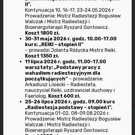
Pliki cookie mogą być wykorzystane przez sieci
II”.
Kontynuacja 10, 16-17, 23-24.05.2026 r
reklamowe, w szczególności sieć Google, do
Prowadzenie: Mistrz Radiestezji Bogusław
wyświetlenia reklam dopasowanych do
Walczak i Mistrz Radiestezji i
Bioenergoterapii Ryszard Gontowicz.
sposobu, w jaki użytkownik korzysta z Serwisu.
Koszt 1800 zł.
W tym celu mogą zachować informację o
30-31 maja 2026 r. godz. 10.00-17.00
kurs: „REIKI – stopień II”
ścieżce nawigacji użytkownika lub czasie
– prowadzi Jolanta Różycka Mistrz Reiki.
pozostawania na danej stronie.
Koszt 1350 zł.
11 lipca 2026 r. godz. 11.00-17.00
W zakresie informacji o preferencjach
warsztaty: „Podstawy pracy z
użytkownika gromadzonych przez sieć
wahadłem radiestezyjnym dla
początkujących”
– prowadzenie:
reklamową Google użytkownik może przeglądać
Arkadiusz Lisiecki – Radiesteta,
i edytować informacje wynikające z plików
nauczyciel Reiki, uzdrowiciel duchowy i
cookies przy pomocy
Faeriolog.
Koszt 600 zł.
25-26 lipca 2026 r. godz. 09.00 kurs
narzędzia:
https://www.google.com/ads/preferenc
„Radiestezja podstawy – stopień I”.
Kontynuacja 01-02, 08-09.08.2026 r.
Prowadzenie: Mistrz Radiestezji Bogusław
Walczak i Mistrz Radiestezji i
Bioenergoterapii Ryszard Gontowicz.