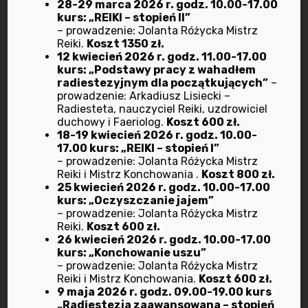
28-29 marca 2026 r. godz. 10.00-17.00
Szczegółowe informacje na ten temat zawiera
kurs: „REIKI – stopień II”
pomoc lub dokumentacja przeglądarki
– prowadzenie: Jolanta Różycka Mistrz
Reiki.
Koszt 1350 zł.
internetowej.
12 kwiecień 2026 r. godz. 11.00-17.00
Ograniczenia stosowania plików cookies mogą
kurs: „Podstawy pracy z wahadłem
radiestezyjnym dla początkujących”
–
wpłynąć na niektóre funkcjonalności dostępne
prowadzenie: Arkadiusz Lisiecki –
na stronach internetowych Serwisu.
Radiesteta, nauczyciel Reiki, uzdrowiciel
duchowy i Faeriolog.
Koszt 600 zł.
Pliki cookies zamieszczane w urządzeniu
18-19 kwiecień 2026 r. godz. 10.00-
końcowym Użytkownika Serwisu i
17.00 kurs: „REIKI – stopień I”
wykorzystywane mogą być również przez
– prowadzenie: Jolanta Różycka Mistrz
Reiki i Mistrz Konchowania .
Koszt 800 zł.
współpracujących z operatorem Serwisu
25 kwiecień 2026 r. godz. 10.00-17.00
reklamodawców oraz partnerów.
kurs: „Oczyszczanie jajem”
– prowadzenie: Jolanta Różycka Mistrz
Zalecamy przeczytanie polityki ochrony
Reiki.
Koszt 600 zł.
prywatności tych firm, aby poznać zasady
26 kwiecień 2026 r. godz. 10.00-17.00
kurs: „Konchowanie uszu”
korzystania z plików cookie wykorzystywane w
– prowadzenie: Jolanta Różycka Mistrz
statystykach:
Polityka ochrony prywatności
Reiki i Mistrz Konchowania.
Koszt 600 zł.
9 maja 2026 r. godz. 09.00-19.00 kurs
Google Analytics
„Radiestezja zaawansowana – stopień